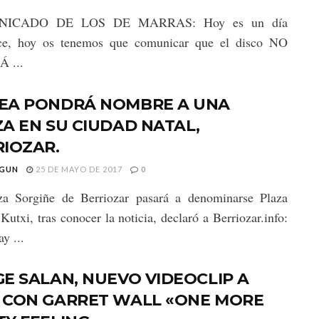
ICADO DE LOS DE MARRAS: Hoy es un día
lce, hoy os tenemos que comunicar que el disco NO
 ...
EA PONDRÁ NOMBRE A UNA
A EN SU CIUDAD NATAL,
IOZAR.
GUN
25 DE MAYO DE 2017
0
za Sorgiñe de Berriozar pasará a denominarse Plaza
Kutxi, tras conocer la noticia, declaró a Berriozar.info:
y ...
E SALAN, NUEVO VIDEOCLIP A
 CON GARRET WALL «ONE MORE