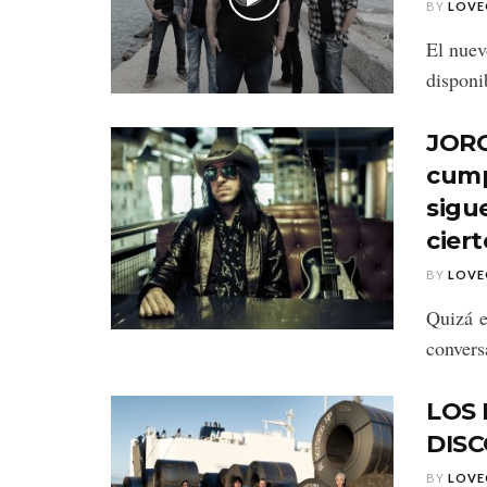
BY
LOVE
El nuev
disponi
JORG
cump
sigu
cier
BY
LOVE
Quizá e
convers
LOS
DISC
BY
LOVE