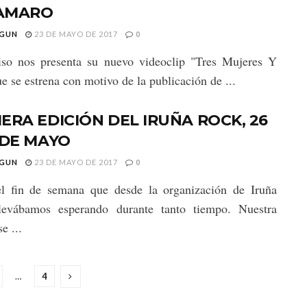
AMARO
GUN
23 DE MAYO DE 2017
0
iso nos presenta su nuevo videoclip "Tres Mujeres Y
ue se estrena con motivo de la publicación de ...
ERA EDICIÓN DEL IRUÑA ROCK, 26
 DE MAYO
GUN
23 DE MAYO DE 2017
0
el fin de semana que desde la organización de Iruña
levábamos esperando durante tanto tiempo. Nuestra
e ...
…
4