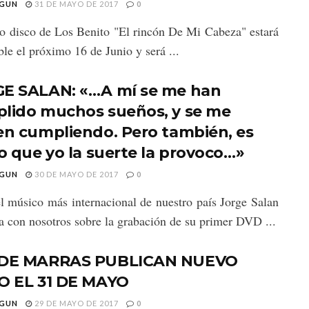
GUN
31 DE MAYO DE 2017
0
o disco de Los Benito "El rincón De Mi Cabeza" estará
ble el próximo 16 de Junio y será ...
E SALAN: «…A mí se me han
lido muchos sueños, y se me
en cumpliendo. Pero también, es
to que yo la suerte la provoco…»
GUN
30 DE MAYO DE 2017
0
l músico más internacional de nuestro país Jorge Salan
a con nosotros sobre la grabación de su primer DVD ...
 DE MARRAS PUBLICAN NUEVO
O EL 31 DE MAYO
GUN
29 DE MAYO DE 2017
0