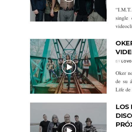
“I.M.T.
single
videocli
OKE
VIDE
BY
LOVE
Oker no
de su 
Life de 
LOS
DISC
PRÓX