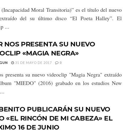
 (Incapacidad Moral Transitoria)” es el título del nuevo
 extraído del su último disco “El Poeta Halley”. El
p ...
R NOS PRESENTA SU NUEVO
OCLIP «MAGIA NEGRA»
GUN
31 DE MAYO DE 2017
0
s presenta su nuevo videoclip "Magia Negra" extraído
álbum "MIEDO" (2016) grabado en los estudios New
...
 BENITO PUBLICARÁN SU NUEVO
O «EL RINCÓN DE MI CABEZA» EL
IMO 16 DE JUNIO