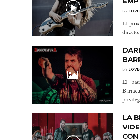
EMPT
BY
LOVE
El pró
directo,
DARM
BAR
BY
LOVE
El pas
Barrac
privileg
LA B
VIDE
CON