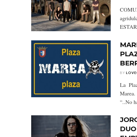
COMUN
agridu
ESTARÁ
MAR
PLAZ
BERR
BY
LOVE
La Pla
Marea. 
“..No ha
JORG
DUO