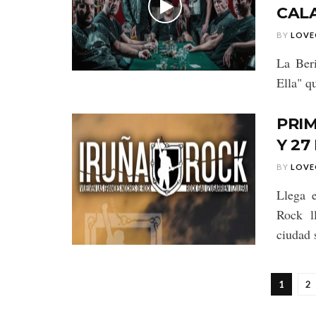
CAL
BY
LOVE
La Ber
Ella" q
PRIM
Y 27
BY
LOVE
Llega 
Rock l
ciudad s
1
2