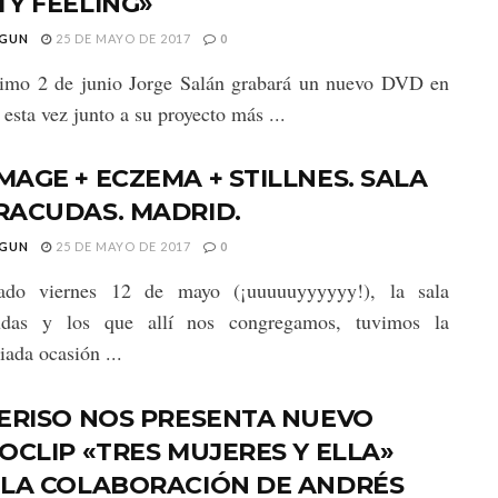
Y FEELING»
GUN
25 DE MAYO DE 2017
0
ximo 2 de junio Jorge Salán grabará un nuevo DVD en
 esta vez junto a su proyecto más ...
AGE + ECZEMA + STILLNES. SALA
RACUDAS. MADRID.
GUN
25 DE MAYO DE 2017
0
ado viernes 12 de mayo (¡uuuuuyyyyyy!), la sala
udas y los que allí nos congregamos, tuvimos la
iada ocasión ...
ERISO NOS PRESENTA NUEVO
OCLIP «TRES MUJERES Y ELLA»
 LA COLABORACIÓN DE ANDRÉS