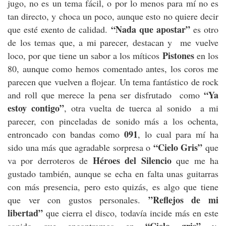
jugo, no es un tema fácil, o por lo menos para mí no es
tan directo, y choca un poco, aunque esto no quiere decir
“Nada que apostar”
que esté exento de calidad.
es otro
de los temas que, a mi parecer, destacan y me vuelve
Pistones
loco, por que tiene un sabor a los míticos
en los
80, aunque como hemos comentado antes, los coros me
parecen que vuelven a flojear. Un tema fantástico de rock
“Ya
and roll que merece la pena ser disfrutado como
estoy contigo”
, otra vuelta de tuerca al sonido a mi
parecer, con pinceladas de sonido más a los ochenta,
091
entroncado con bandas como
, lo cual para mí ha
“Cielo Gris”
sido una más que agradable sorpresa o
que
Héroes del Silencio
va por derroteros de
que me ha
gustado también, aunque se echa en falta unas guitarras
con más presencia, pero esto quizás, es algo que tiene
”Reflejos de mi
que ver con gustos personales.
libertad”
que cierra el disco, todavía incide más en este
“Cielo gris”
sonido que encontramos en
y,