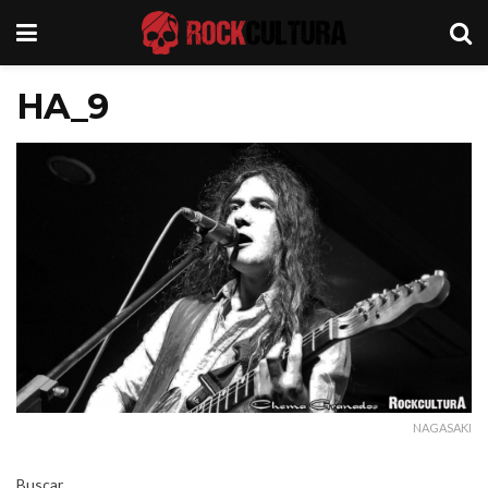
HA_9
NAGASAKI
Buscar