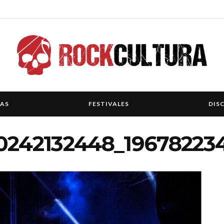
IAS
FESTIVALES
DIS
30242132448_1967822