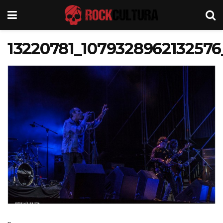
13220781_107932896213257