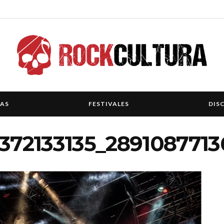
IAS
FESTIVALES
DIS
3372133135_289108771