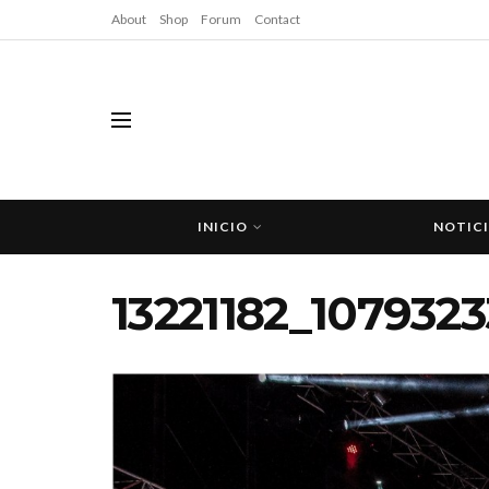
About
Shop
Forum
Contact
INICIO
NOTIC
13221182_107932