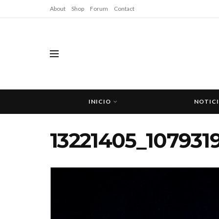
About
Shop
Forum
Contact
INICIO
NOTIC
13221405_107931