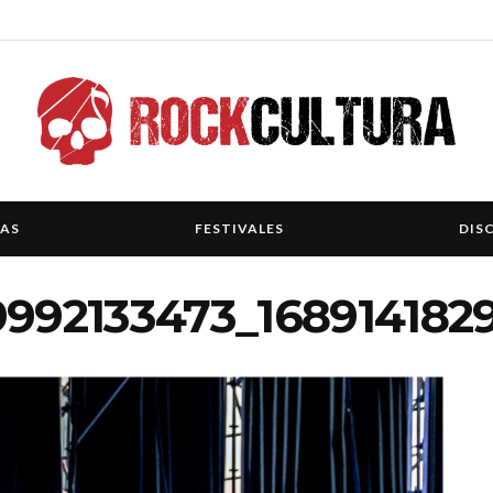
IAS
FESTIVALES
DIS
9992133473_168914182