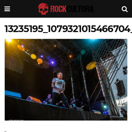
13235195_1079321015466704