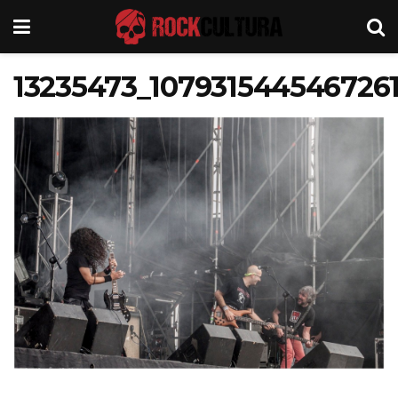
13235473_1079315445467261