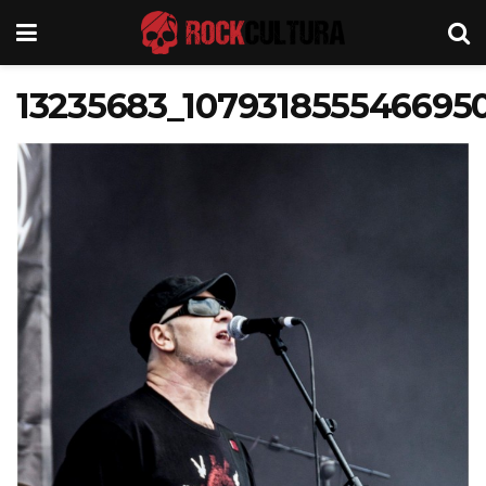
13235683_107931855546695