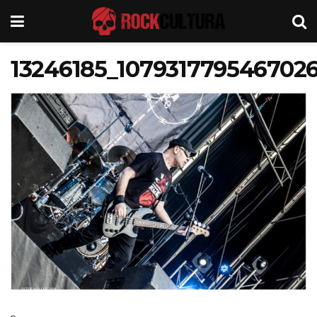
13246185_107931779546702