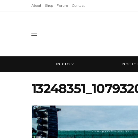
About
Shop
Forum
Contact
INICIO
NOTIC
13248351_10793