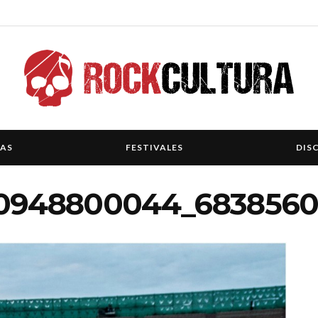
IAS
FESTIVALES
DIS
20948800044_683856