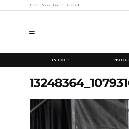
About
Shop
Forum
Contact
INICIO
NOTIC
13248364_107931