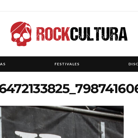
IAS
FESTIVALES
DIS
6472133825_79874160