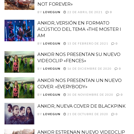
NOT FOREVER»
BY
LOVEGUN
22 DE ABRIL DE 2021
0
ANKOR, VERSIÓN EN FORMATO
ACÚSTICO DEL TEMA «THE MOSTER I
AM
BY
LOVEGUN
15 DE FEBRERO DE 2021
0
ANKOR NOS PRESENTAN SU NUEVO
VIDEOCLIP «FENCES»
BY
LOVEGUN
16 DE DICIEMBRE DE 2020
0
ANKOR NOS PRESENTAN UN NUEVO
COVER: «EVERYBODY»
BY
LOVEGUN
30 DE NOVIEMBRE DE 2020
0
ANKOR, NUEVA COVER DE BLACKPINK
BY
LOVEGUN
21 DE OCTUBRE DE 2020
0
ANKOR ESTRENAN NUEVO VIDEOCLIP