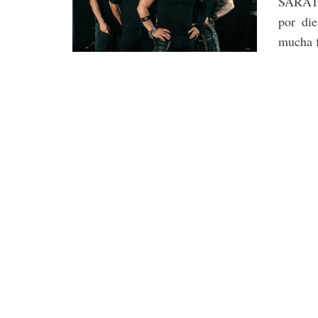
SARATO
por di
mucha f