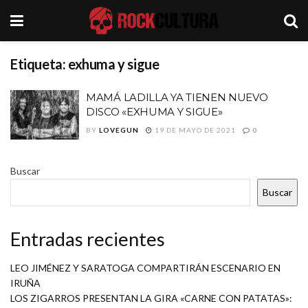
Etiqueta:
exhuma y sigue
MAMÁ LADILLA YA TIENEN NUEVO
DISCO «EXHUMA Y SIGUE»
BY
LOVEGUN
19 DE MAYO DE 2021
0
Buscar
Buscar
Entradas recientes
LEO JIMÉNEZ Y SARATOGA COMPARTIRÁN ESCENARIO EN
IRUÑA
LOS ZIGARROS PRESENTAN LA GIRA «CARNE CON PATATAS»: