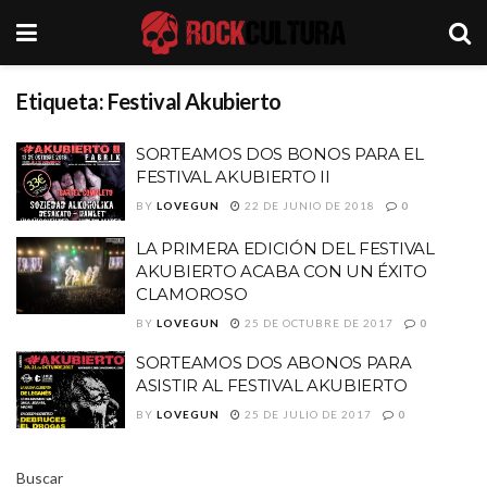
Etiqueta:
Festival Akubierto
SORTEAMOS DOS BONOS PARA EL
FESTIVAL AKUBIERTO II
BY
LOVEGUN
22 DE JUNIO DE 2018
0
LA PRIMERA EDICIÓN DEL FESTIVAL
AKUBIERTO ACABA CON UN ÉXITO
CLAMOROSO
BY
LOVEGUN
25 DE OCTUBRE DE 2017
0
SORTEAMOS DOS ABONOS PARA
ASISTIR AL FESTIVAL AKUBIERTO
BY
LOVEGUN
25 DE JULIO DE 2017
0
Buscar