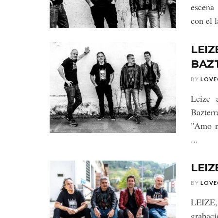
escena 
con el 
LEIZ
BAZ
BY
LOVE
Leize 
Bazter
"Amo nu
...
LEI
BY
LOVE
LEIZE, 
grabaci