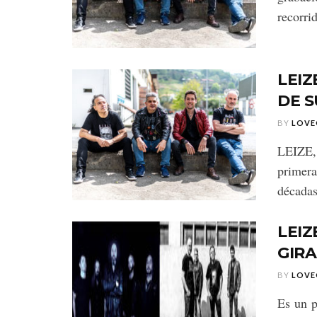
recorrid
LEI
DE S
BY
LOVE
LEIZE,
primer
décadas
LEI
GIR
BY
LOVE
Es un p