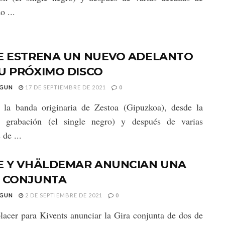
o ...
ZE ESTRENA UN NUEVO ADELANTO
U PRÓXIMO DISCO
GUN
17 DE SEPTIEMBRE DE 2021
0
 la banda originaria de Zestoa (Gipuzkoa), desde la
a grabación (el single negro) y después de varias
 de ...
ZE Y VHÄLDEMAR ANUNCIAN UNA
A CONJUNTA
GUN
2 DE SEPTIEMBRE DE 2021
0
lacer para Kivents anunciar la Gira conjunta de dos de