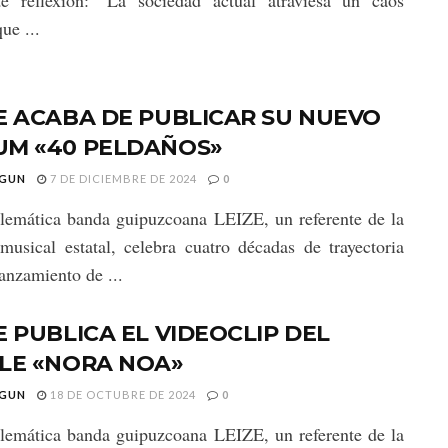
te reflexión: "La sociedad actual atraviesa un caos
ue ...
E ACABA DE PUBLICAR SU NUEVO
UM «40 PELDAÑOS»
GUN
7 DE DICIEMBRE DE 2024
0
emática banda guipuzcoana LEIZE, un referente de la
musical estatal, celebra cuatro décadas de trayectoria
lanzamiento de ...
E PUBLICA EL VIDEOCLIP DEL
GLE «NORA NOA»
GUN
18 DE OCTUBRE DE 2024
0
emática banda guipuzcoana LEIZE, un referente de la