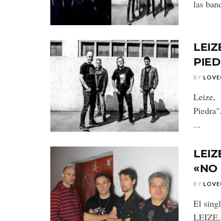
las ban
LEIZ
PIE
BY
LOVE
Leize,
Piedra"
...
LEIZ
«NO
BY
LOVE
El sing
LEIZE, 