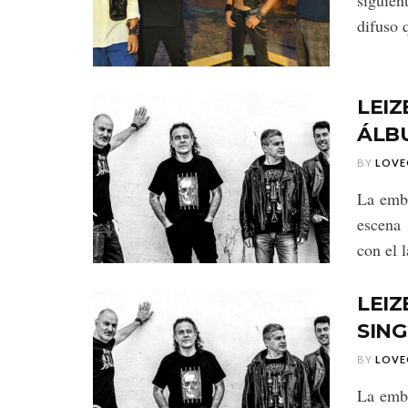
siguien
difuso q
LEIZ
ÁLB
BY
LOVE
La embl
escena 
con el 
LEIZ
SIN
BY
LOVE
La embl