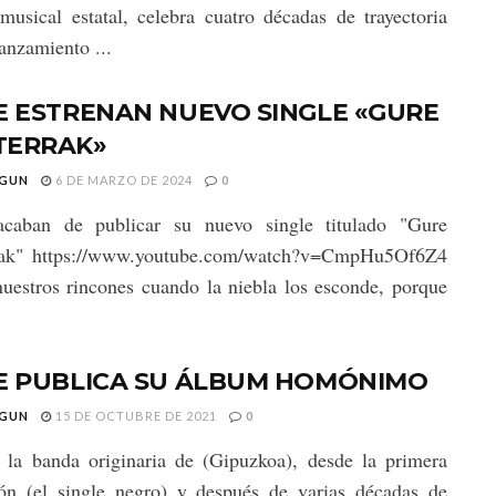
musical estatal, celebra cuatro décadas de trayectoria
lanzamiento ...
E ESTRENAN NUEVO SINGLE «GURE
TERRAK»
GUN
6 DE MARZO DE 2024
0
acaban de publicar su nuevo single titulado "Gure
rak" https://www.youtube.com/watch?v=CmpHu5Of6Z4
estros rincones cuando la niebla los esconde, porque
ZE PUBLICA SU ÁLBUM HOMÓNIMO
GUN
15 DE OCTUBRE DE 2021
0
la banda originaria de (Gipuzkoa), desde la primera
ón (el single negro) y después de varias décadas de