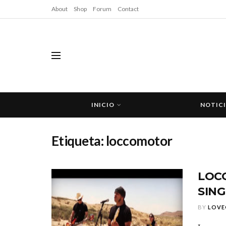
About
Shop
Forum
Contact
INICIO
NOTIC
Etiqueta:
loccomotor
LOC
SING
BY
LOVE