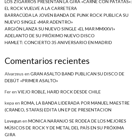
LOS ZIGARROS PRESENTAN LA GIRA «CARNE CON PATATAS»:
EL ROCK VUELVE A LA CARRETERA
BARRACÜDA LA JOVEN BANDA DE PUNK ROCK PUBLICA SU
NUEVO SINGLE «MAR ADENTRO»
ARGIÓN LANZA SU NUEVO SINGLE «EL MAR MMXXVI»
ADELANTO DE SU PRÓXIMO NUEVO DISCO
HAMLET: CONCIERTO 35 ANIVERSARIO EN MADRID
Comentarios recientes
Alvarzeus
en
GRAN ASALTO BAND PUBLICAN SU DISCO DE
DEBÚT «PRIMER ASALTO»
Fer
en
VIEJO ROBLE, HARD ROCK DESDE CHILE
kepa
en
ROMA, LA BANDA LIDERADA POR MANUEL MAESTRE
(CRANEO, STAFAS) EDITA UN EP DE PRESENTACION
Lovegun
en
MONICA NARANJO SE RODEA DE LOS MEJORES
MÚSICOS DE ROCK Y DE METAL DEL PAÍS EN SU PRÓXIMA
GIRA