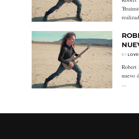
'Brains
realizad
ROB
NUEV
BY
LOVE
Robert 
nuevo d
...