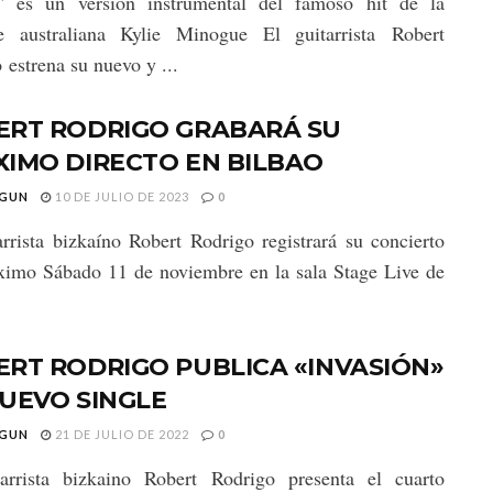
" es un versión instrumental del famoso hit de la
te australiana Kylie Minogue El guitarrista Robert
 estrena su nuevo y ...
ERT RODRIGO GRABARÁ SU
IMO DIRECTO EN BILBAO
GUN
10 DE JULIO DE 2023
0
arrista bizkaíno Robert Rodrigo registrará su concierto
ximo Sábado 11 de noviembre en la sala Stage Live de
RT RODRIGO PUBLICA «INVASIÓN»
UEVO SINGLE
GUN
21 DE JULIO DE 2022
0
tarrista bizkaino Robert Rodrigo presenta el cuarto