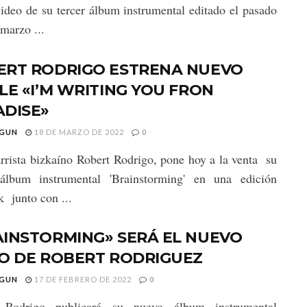
video de su tercer álbum instrumental editado el pasado
marzo ...
ERT RODRIGO ESTRENA NUEVO
LE «I’M WRITING YOU FRON
ADISE»
GUN
18 DE MARZO DE 2022
0
arrista bizkaíno Robert Rodrigo, pone hoy a la venta su
álbum instrumental 'Brainstorming' en una edición
k junto con ...
AINSTORMING» SERÁ EL NUEVO
CO DE ROBERT RODRIGUEZ
GUN
17 DE FEBRERO DE 2022
0
 Rodrigo publicará su nuevo álbum instrumental