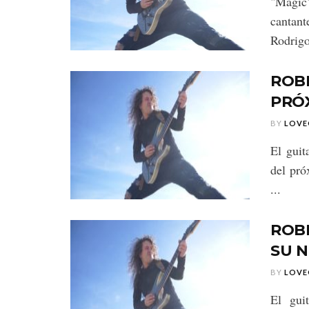
"Magic
cantan
Rodrigo
ROB
PRÓX
BY
LOVE
El guit
del pró
...
ROBE
SU N
BY
LOVE
El gui