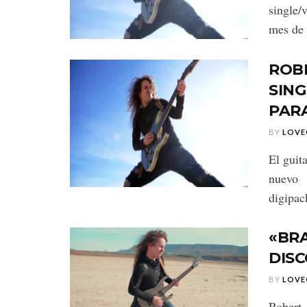
single/
mes de 
ROB
SING
PAR
BY
LOVE
El guit
nuevo 
digipac
«BR
DIS
BY
LOVE
Robert