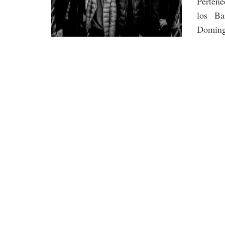
Perten
los Ba
Domingo