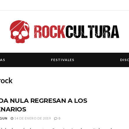
IAS
FESTIVALES
DIS
rock
DA NULA REGRESAN A LOS
ENARIOS
GUN
14 DE ENERO DE 2019
0