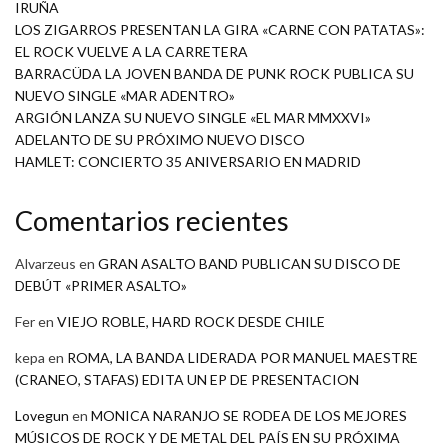
IRUÑA
LOS ZIGARROS PRESENTAN LA GIRA «CARNE CON PATATAS»:
EL ROCK VUELVE A LA CARRETERA
BARRACÜDA LA JOVEN BANDA DE PUNK ROCK PUBLICA SU
NUEVO SINGLE «MAR ADENTRO»
ARGIÓN LANZA SU NUEVO SINGLE «EL MAR MMXXVI»
ADELANTO DE SU PRÓXIMO NUEVO DISCO
HAMLET: CONCIERTO 35 ANIVERSARIO EN MADRID
Comentarios recientes
Alvarzeus
en
GRAN ASALTO BAND PUBLICAN SU DISCO DE
DEBÚT «PRIMER ASALTO»
Fer
en
VIEJO ROBLE, HARD ROCK DESDE CHILE
kepa
en
ROMA, LA BANDA LIDERADA POR MANUEL MAESTRE
(CRANEO, STAFAS) EDITA UN EP DE PRESENTACION
Lovegun
en
MONICA NARANJO SE RODEA DE LOS MEJORES
MÚSICOS DE ROCK Y DE METAL DEL PAÍS EN SU PRÓXIMA