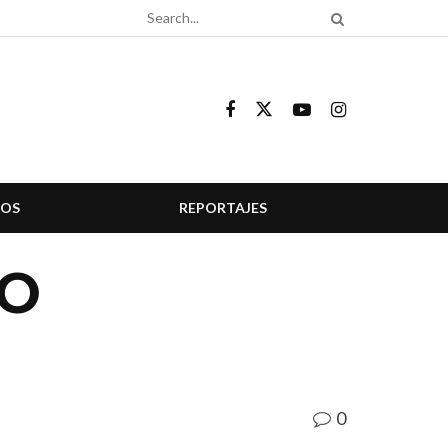
COS
REPORTAJES
 O
0