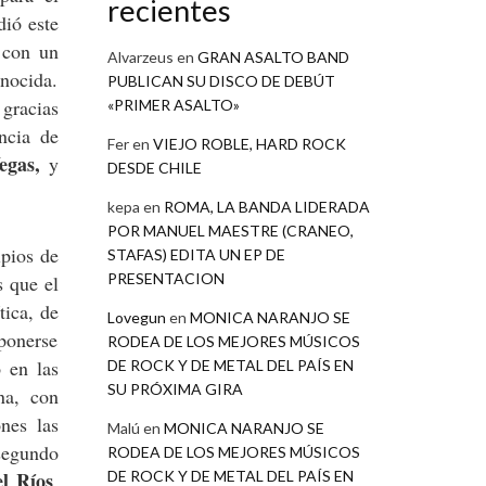
recientes
dió este
 con un
Alvarzeus
en
GRAN ASALTO BAND
onocida.
PUBLICAN SU DISCO DE DEBÚT
 gracias
«PRIMER ASALTO»
ncia de
Fer
en
VIEJO ROBLE, HARD ROCK
egas,
y
DESDE CHILE
kepa
en
ROMA, LA BANDA LIDERADA
POR MANUEL MAESTRE (CRANEO,
ipios de
STAFAS) EDITA UN EP DE
PRESENTACION
s que el
tica, de
Lovegun
en
MONICA NARANJO SE
 ponerse
RODEA DE LOS MEJORES MÚSICOS
 en las
DE ROCK Y DE METAL DEL PAÍS EN
SU PRÓXIMA GIRA
na, con
nes las
Malú
en
MONICA NARANJO SE
 segundo
RODEA DE LOS MEJORES MÚSICOS
l Ríos
DE ROCK Y DE METAL DEL PAÍS EN
,