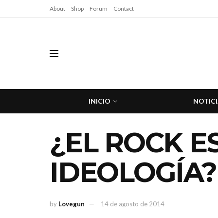
About
Shop
Forum
Contact
INICIO
NOTICI
¿EL ROCK E
IDEOLOGÍA?
by
Lovegun
14 de agosto de 2014