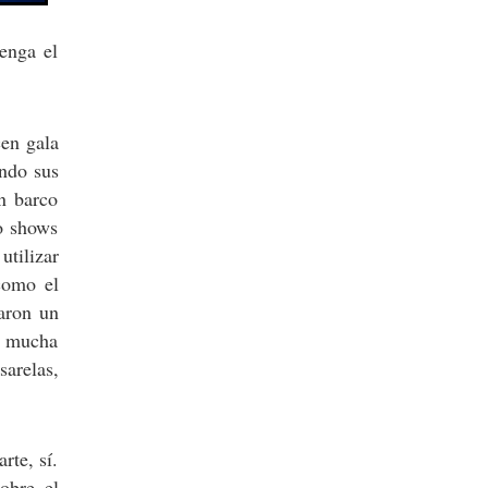
enga el
cen gala
ando sus
n barco
do shows
utilizar
como el
aron un
 y mucha
arelas,
rte, sí.
obre el