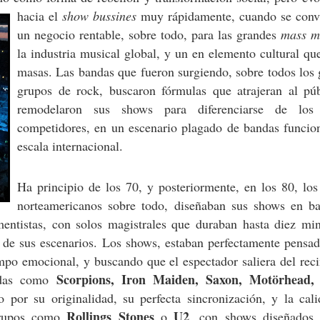
hacia el
show bussines
muy rápidamente, cuando se convi
un negocio rentable, sobre todo, para las grandes
mass m
la industria musical global, y un en elemento cultural q
masas. Las bandas que fueron surgiendo, sobre todos los
grupos de rock, buscaron fórmulas que atrajeran al púb
remodelaron sus shows para diferenciarse de los
competidores, en un escenario plagado de bandas funcio
escala internacional.
Ha principio de los 70, y posteriormente, en los 80, lo
norteamericanos sobre todo, diseñaban sus shows en ba
entistas, con solos magistrales que duraban hasta diez min
 de sus escenarios. Los shows, estaban perfectamente pensad
empo emocional, y buscando que el espectador saliera del rec
Scorpions, Iron Maiden, Saxon, Motörhead,
ndas como
o por su originalidad, su perfecta sincronización, y la cal
Rollings Stones
U2
grupos como
o
, con shows diseñados 