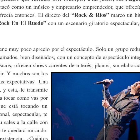
destacó como un músico y empresario emprendedor, que ofrec
“Rock & Rios”
frecía entonces. El directo del
marco un hit
Rock En El Ruedo”
con un escenario giratorio espectacular
 tiene muy poco aprecio por el espectáculo. Solo un grupo red
gramados, bien diseñados, con un concepto de espectáculo inte
cos, ofrecen shows carentes de interés, planos, sin elabora
tir. Y muchos son los
as expectativas. Una
, y esta, le transmite
 a tocar como vas por
que está tocando un
nal, espectacular, te
u sales a la calle con
 te quedará mirando.
existencia. ¿Cuántos