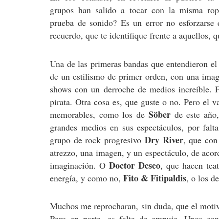
grupos han salido a tocar con la misma ro
prueba de sonido? Es un error no esforzarse 
recuerdo, que te identifique frente a aquellos, 
Una de las primeras bandas que entendieron el 
de un estilismo de primer orden, con una imag
shows con un derroche de medios increíble. 
pirata. Otra cosa es, que guste o no. Pero el 
Söber
memorables, como los de
de este año
grandes medios en sus espectáculos, por falt
Dry River
grupo de rock progresivo
, que con
atrezzo, una imagen, y un espectáculo, de acord
Doctor Deseo
imaginación. O
, que hacen teat
Fito & Fitipaldis
energía, y como no,
, o los d
Muchos me reprocharan, sin duda, que el motivo
Pero en parte, es falta de empuje. Unos cand