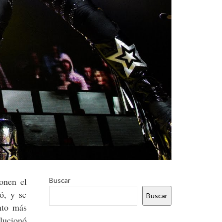
onen el
Buscar
ió, y se
Buscar
nto más
olucionó