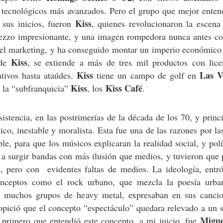
s tecnológicos más avanzados. Pero el grupo que mejor enten
Kiss
 sus inicios, fueron
, quienes revolucionaron la escena
trezzo impresionante, y una imagen rompedora nunca antes c
s del marketing, y ha conseguido montar un imperio económico
Kiss
 de
, se extiende a más de tres mil productos con lice
Kiss
Las V
ativos hasta ataúdes.
tiene un campo de golf en
Kiss
Kiss Café
 la “subfranquicia”
, los
.
istencia, en las postrimerías de la década de los 70, y princ
ico, inestable y moralista. Esta fue una de las razones por la
e, para que los músicos explicaran la realidad social, y polí
 a surgir bandas con más ilusión que medios, y tuvieron que
, pero con evidentes faltas de medios. La ideología, entró
nceptos como el rock urbano, que mezcla la poesía urba
sta muchos grupos de heavy metal, expresaban en sus cancio
ropició que el concepto “espectáculo” quedara relevado a un
Migue
 primero que entendió este concepto, a mi juicio, fue