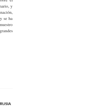
nario, y
inación,
 y se ha
 nuestro
 grandes
 RUSIA