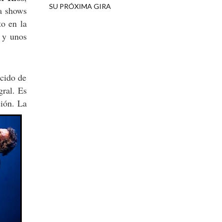
SU PRÓXIMA GIRA
ía shows
o en la
, y unos
ucido de
gral. Es
ción. La