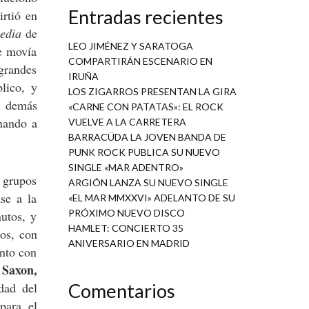
Entradas recientes
rtió en
edia
de
LEO JIMÉNEZ Y SARATOGA
ue movía
COMPARTIRÁN ESCENARIO EN
 grandes
IRUÑA
lico, y
LOS ZIGARROS PRESENTAN LA GIRA
 demás
«CARNE CON PATATAS»: EL ROCK
nando a
VUELVE A LA CARRETERA
BARRACÜDA LA JOVEN BANDA DE
PUNK ROCK PUBLICA SU NUEVO
SINGLE «MAR ADENTRO»
s grupos
ARGIÓN LANZA SU NUEVO SINGLE
se a la
«EL MAR MMXXVI» ADELANTO DE SU
PRÓXIMO NUEVO DISCO
utos, y
HAMLET: CONCIERTO 35
os, con
ANIVERSARIO EN MADRID
into con
 Saxon,
idad del
Comentarios
para el