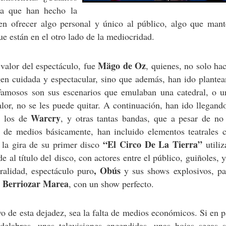
pa que han hecho la
en ofrecer algo personal y único al público, algo que mant
que están en el otro lado de la mediocridad.
Mägo de Oz
valor del espectáculo, fue
, quienes, no solo ha
en cuidada y espectacular, sino que además, han ido plante
Famosos son sus escenarios que emulaban una catedral, o u
valor, no se les puede quitar. A continuación, han ido llegan
Warcry
, los de
, y otras tantas bandas, que a pesar de no 
a de medios básicamente, han incluido elementos teatrales 
“El Circo De La Tierra”
 la gira de su primer disco
utiliz
e al título del disco, con actores entre el público, guiñoles,
, Obús
ralidad, espectáculo puro
y sus shows explosivos, pas
Berriozar
Marea
e
, con un show perfecto.
 de esta dejadez, sea la falta de medios económicos. Si en pa
elabros, unas televisiones encendidas, unas hojas secas s