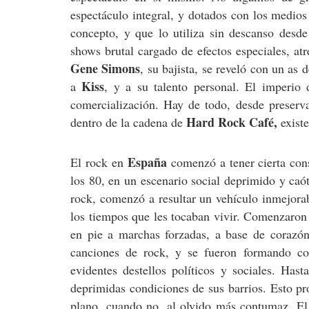
espectáculo integral, y dotados con los medio
concepto, y que lo utiliza sin descanso desde
shows brutal cargado de efectos especiales, a
Gene Simons
, su bajista, se reveló con un a
Kiss
a
, y a su talento personal. El imperio
comercialización. Hay de todo, desde preserv
Hard Rock Café,
dentro de la cadena de
existe
España
El rock en
comenzó a tener cierta cons
los 80, en un escenario social deprimido y caót
rock, comenzó a resultar un vehículo inmejorabl
los tiempos que les tocaban vivir. Comenzaron
en pie a marchas forzadas, a base de corazón
canciones de rock, y se fueron formando co
evidentes destellos políticos y sociales. Ha
deprimidas condiciones de sus barrios. Esto p
plano, cuando no, al olvido más contumaz. El