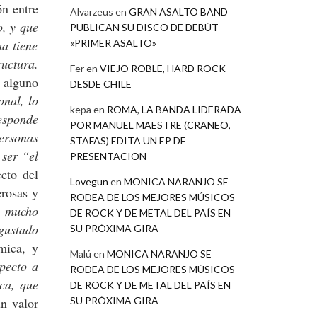
ón entre
Alvarzeus
en
GRAN ASALTO BAND
o, y que
PUBLICAN SU DISCO DE DEBÚT
«PRIMER ASALTO»
ma tiene
ructura.
Fer
en
VIEJO ROBLE, HARD ROCK
y alguno
DESDE CHILE
onal, lo
kepa
en
ROMA, LA BANDA LIDERADA
esponde
POR MANUEL MAESTRE (CRANEO,
ersonas
STAFAS) EDITA UN EP DE
 ser “el
PRESENTACION
cto del
Lovegun
en
MONICA NARANJO SE
erosas y
RODEA DE LOS MEJORES MÚSICOS
, mucho
DE ROCK Y DE METAL DEL PAÍS EN
gustado
SU PRÓXIMA GIRA
mica, y
Malú
en
MONICA NARANJO SE
pecto a
RODEA DE LOS MEJORES MÚSICOS
ca, que
DE ROCK Y DE METAL DEL PAÍS EN
SU PRÓXIMA GIRA
un valor