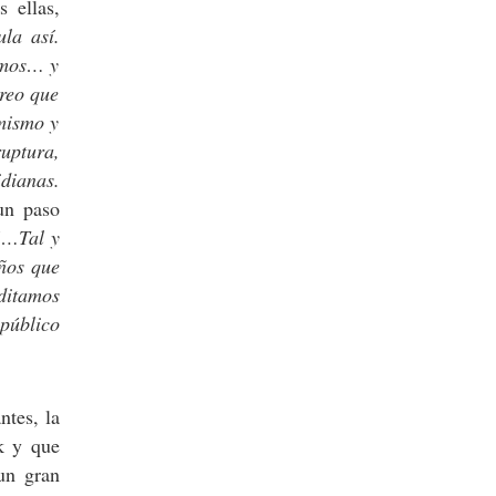
 ellas,
la así.
gimos… y
creo que
 mismo y
ruptura,
dianas.
un paso
“…Tal y
años que
ditamos
público
ntes, la
k y que
 un gran