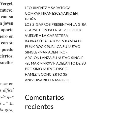
Vergel,
LEO JIMÉNEZ Y SARATOGA
nmueve.
COMPARTIRÁN ESCENARIO EN
 con su
IRUÑA
n joven
LOS ZIGARROS PRESENTAN LA GIRA
 aporta
«CARNE CON PATATAS»: EL ROCK
mero en
VUELVE A LA CARRETERA
BARRACÜDA LA JOVEN BANDA DE
 con su
PUNK ROCK PUBLICA SU NUEVO
y puedo
SINGLE «MAR ADENTRO»
iertos.
ARGIÓN LANZA SU NUEVO SINGLE
sueltos
«EL MAR MMXXVI» ADELANTO DE SU
PRÓXIMO NUEVO DISCO
HAMLET: CONCIERTO 35
ANIVERSARIO EN MADRID
ensar en
 difícil
Comentarios
uede que
sas…”
El
recientes
a gira,