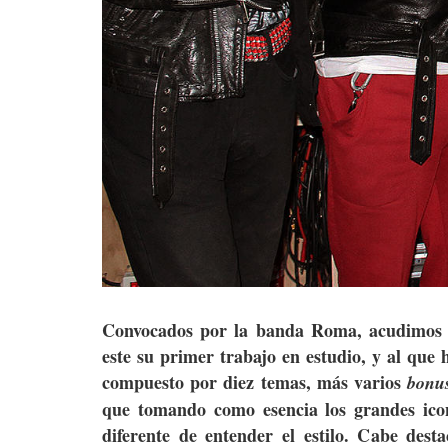
Convocados por la banda Roma, acudimos a
este su primer trabajo en estudio, y al qu
compuesto por diez temas, más varios
bonus
que tomando como esencia los grandes ic
diferente de entender el estilo. Cabe dest