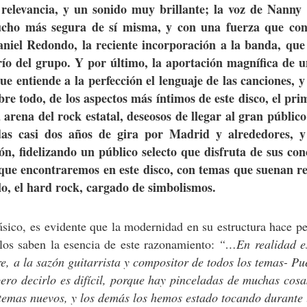
levancia, y un sonido muy brillante; la voz de Nanny 
ucho más segura de sí misma, y con una fuerza que co
aniel Redondo, la reciente incorporación a la banda, que
ío del grupo. Y por último, la aportación magnífica de u
 entiende a la perfección el lenguaje de las canciones, y
re todo, de los aspectos más íntimos de este disco, el pri
arena del rock estatal, deseosos de llegar al gran público
das casi dos años de gira por Madrid y alrededores, 
, fidelizando un público selecto que disfruta de sus conc
 que encontraremos en este disco, con temas que suenan re
ilo, el hard rock, cargado de simbolismos.
sico, es evidente que la modernidad en su estructura hace p
llos saben la esencia de este razonamiento:
“…En realidad es
e, a la sazón guitarrista y compositor de todos los temas- P
ro decirlo es difícil, porque hay pinceladas de muchas co
emas nuevos, y los demás los hemos estado tocando durante l