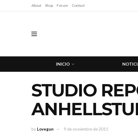
About
Shop
Forum
Contact
INICIO
NOTICI
STUDIO REP
ANHELLSTU
by
Lovegun
9 de noviembre de 2015