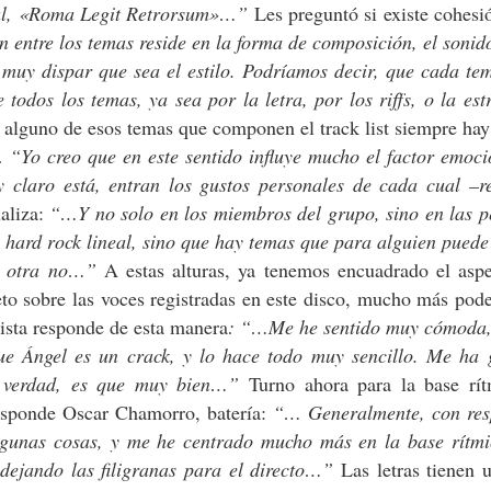
tal, «Roma Legit Retrorsum»…”
Les preguntó si existe cohesi
entre los temas reside en la forma de composición, el sonid
 muy dispar que sea el estilo. Podríamos decir, que cada te
 todos los temas, ya sea por la letra, por los riffs, o la est
 alguno de esos temas que componen el track list siempre ha
“…
“Yo creo que en este sentido influye mucho el factor emoci
 claro está, entran los gustos personales de cada cual –r
aliza:
“…Y no solo en los miembros del grupo, sino en las p
 hard rock lineal, sino que hay temas que para alguien puede
a otra no…”
A estas alturas, ya tenemos encuadrado el aspe
to sobre las voces registradas en este disco, mucho más pod
ista responde de esta manera
: “…Me he sentido muy cómoda
e Ángel es un crack, y lo hace todo muy sencillo. Me ha 
a verdad, es que muy bien…”
Turno ahora para la base rít
esponde Oscar Chamorro, batería:
“… Generalmente, con res
algunas cosas, y me he centrado mucho más en la base rítmi
ejando las filigranas para el directo…”
Las letras tienen 