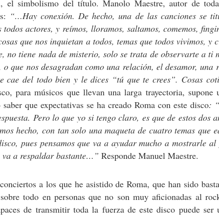
, el simbolismo del título. Manolo Maestre, autor de todas
as:
“…Hay conexión. De hecho, una de las canciones se titu
s todos actores, y reímos, lloramos, saltamos, comemos, fin
e cosas que nos inquietan a todos, temas que todos vivimos, y 
e, no tiene nada de misterio, solo se trata de observarte a ti
n, o que nos desagradan como una relación, el desamor, una 
 cae del todo bien y le dices “tú que te crees”. Cosas coti
co, para músicos que llevan una larga trayectoria, supone 
 saber que expectativas se ha creado Roma con este disco
: 
respuesta. Pero lo que yo si tengo claro, es que de estos dos 
mos hecho, con tan solo una maqueta de cuatro temas que e
disco, pues pensamos que va a ayudar mucho a mostrarle al 
o va a respaldar bastante…”
Responde Manuel Maestre.
 conciertos a los que he asistido de Roma, que han sido basta
e, sobre todo en personas que no son muy aficionadas al roc
apaces de transmitir toda la fuerza de este disco puede ser