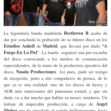
Beethoven R
La legendaria banda madrileña
acaba de
dar por concluida la grabación de su último disco en los
Estudios Anhell
Madrid
“A
de
, que llevará por título
Fuego En La Piel
”. La banda organizó una pre-escucha
del disco convocando a los medios de comunicación
especializados, de la mano de la productora ejecutiva del
Nuada Producciones
disco,
. Así pues, pude ser testigo
de excepción, junto a mis compañeros de prensa, de lo
que ya es una realidad: uno de los discos de heavy y
AOR más interesantes del panorama estatal, y que sin
duda, va a dar mucho que hablar en meses venideros. Un
Ángel
trabajo de impecable producción, a cargo de
Muñoz
que ha cincelado el sonido brillantemente, hasta