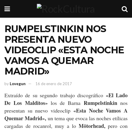
RUMPELSTINKIN NOS
PRESENTA NUEVO
VIDEOCLIP «ESTA NOCHE
VAMOS A QUEMAR
MADRID»
by
Lovegun
16 de enero de 2017
«El Lado
Extraído de su segundo trabajo discográfico
De Los Malditos»
Rumpelstinkin
los de Barna
nos
«Esta Noche Vamos A
presentan su nuevo videoclip
Quemar Madrid»,
un tema que evoca las noches etílicas
Mötorhead,
cargadas de rocanrol, muy a lo
pero con