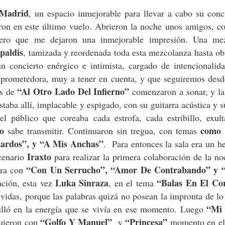
 Madrid
, un espacio inmejorable para llevar a cabo su conc
on en este último vuelo. Abrieron la noche unos amigos, c
ero que me dejaron una inmejorable impresión. Una me
paldis
, tamizada y reordenada toda esta mezcolanza hasta ob
n concierto enérgico e intimista, cargado de intencionalid
, prometedora, muy a tener en cuenta, y que seguiremos des
“Al Otro Lado Del Infierno”
es de
comenzaron a sonar, y la
staba allí, implacable y espigado, con su guitarra acústica y s
el público que coreaba cada estrofa, cada estribillo, exul
o
como 
sabe transmitir. Continuaron sin tregua, con temas
tardos”, y “A Mis Anchas”
. Para entonces la sala era un h
Iraxto
cenario
para realizar la primera colaboración de la n
“Con Un Serrucho”, “Amor De Contrabando” y “
era con
Luka Sinraza
“Balas En El Co
ción, esta vez
, en el tema
ividas, porque las palabras quizá no posean la impronta de lo
“Mi
bulló en la energía que se vivía en ese momento. Luego
“Golfo Y Manuel”
“Princesa”
uieron con
y
momento en el 