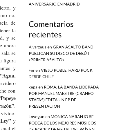
ANIVERSARIO EN MADRID
ierto, y
omo no,
zcla de
Comentarios
tener la
recientes
ad, y se
de ahora
Alvarzeus
en
GRAN ASALTO BAND
 sala se
PUBLICAN SU DISCO DE DEBÚT
u figura
«PRIMER ASALTO»
tantes y
Fer
en
VIEJO ROBLE, HARD ROCK
“Agua,
DESDE CHILE
ervidero
kepa
en
ROMA, LA BANDA LIDERADA
oche con
POR MANUEL MAESTRE (CRANEO,
Popeye
STAFAS) EDITA UN EP DE
razón”
.
PRESENTACION
 vivido.
Lovegun
en
MONICA NARANJO SE
 Ley”
y
RODEA DE LOS MEJORES MÚSICOS
cual el
DE ROCK Y DE METAL DEL PAÍS EN