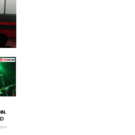
HN.
ID
2019