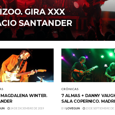
IZOO. GIRA XXX
ACIO SANTANDER
AS
CRÓNICAS
. MAGDALENA WINTER.
7 ALMAS + DANNY VAUG
ANDER
SALA COPERNICO. MADR
GUN
24 DE DICIEMBRE DE 2019
BY
LOVEGUN
23 DE SEPTIEMBRE DE 