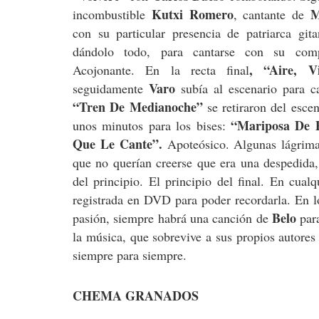
Kutxi Romero
M
incombustible
, cantante de
con su particular presencia de patriarca gita
dándolo todo, para cantarse con su co
, “Aire, V
Acojonante. En la recta final
Varo
seguidamente
subía al escenario para c
“Tren De Medianoche”
se retiraron del escen
“Mariposa De P
unos minutos para los bises:
Que Le Cante”.
Apoteósico. Algunas lágrimas
que no querían creerse que era una despedida, 
del principio. El principio del final. En cua
registrada en DVD para poder recordarla. En l
Belo
pasión, siempre habrá una canción de
para
la música, que sobrevive a sus propios autore
siempre para siempre.
CHEMA GRANADOS