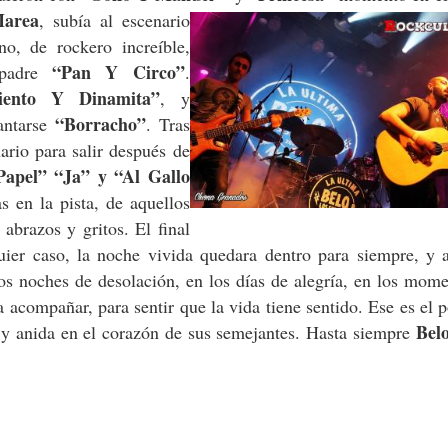
area
, subía al escenario
no, de rockero increíble,
“Pan Y Circo”
mpadre
.
iento Y Dinamita”
, y
“Borracho”
antarse
. Tras
ario para salir después de
apel” “Ja” y “Al Gallo
 en la pista, de aquellos
abrazos y gritos. El final
lquier caso, la noche vivida quedara dentro para siempre, y
os noches de desolación, en los días de alegría, en los mom
 acompañar, para sentir que la vida tiene sentido. Ese es el 
Bel
s y anida en el corazón de sus semejantes. Hasta siempre