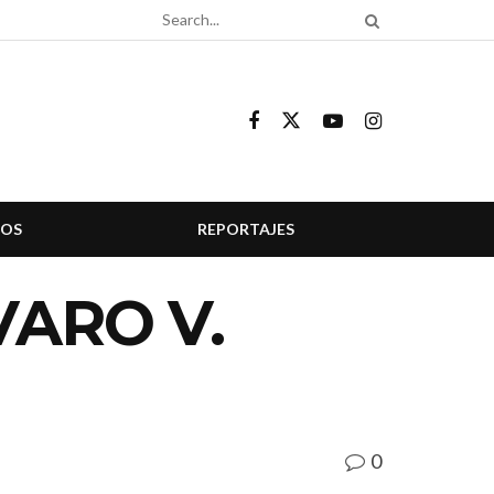
COS
REPORTAJES
VARO V.
0