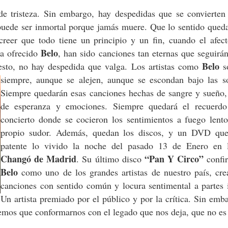
 de tristeza. Sin embargo, hay despedidas que se convierten
 puede ser inmortal porque jamás muere. Que lo sentido qued
creer que todo tiene un principio y un fin, cuando el afect
Belo
ha ofrecido
, han sido canciones tan eternas que seguirá
Belo
esto, no hay despedida que valga. Los artistas como
s
siempre, aunque se alejen,
aunque se escondan bajo las s
Siempre quedarán esas canciones hechas de sangre y sueño,
de esperanza y emociones. Siempre quedará el recuerd
concierto donde se cocieron los sentimientos a fuego lento
propio sudor. Además, quedan los discos, y un DVD que
patente lo vivido la noche del pasado 13 de Enero en
Changó de Madrid
“Pan Y Circo”
. Su último disco
confi
Belo
como uno de los grandes artistas de nuestro país, cre
canciones con sentido común y locura sentimental a partes 
Un artista premiado por el público y por la crítica. Sin emb
dremos que conformarnos con el legado que nos deja, que no es