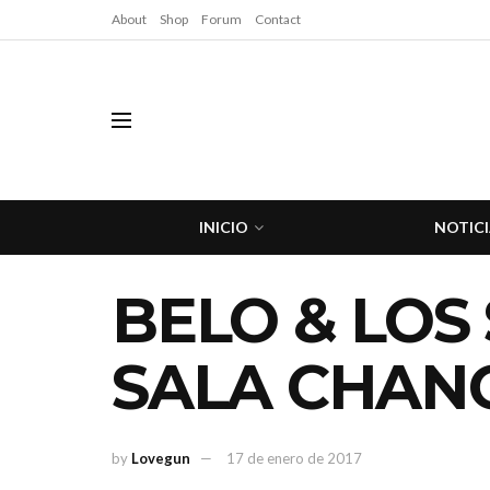
About
Shop
Forum
Contact
INICIO
NOTICI
BELO & LOS
SALA CHAN
by
Lovegun
17 de enero de 2017