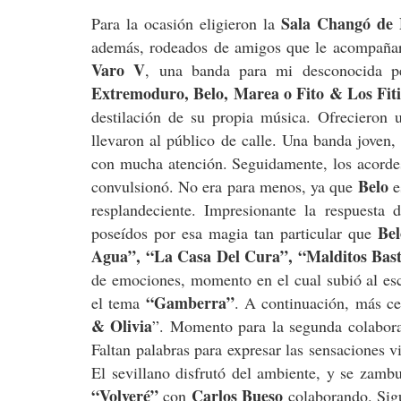
Sala Changó de
Para la ocasión eligieron la
además, rodeados de amigos que le acompañar
Varo V
, una banda para mi desconocida p
Extremoduro, Belo, Marea o Fito & Los Fiti
destilación de su propia música. Ofrecieron u
llevaron al público de calle. Una banda joven
con mucha atención. Seguidamente, los acord
Belo
convulsionó. No era para menos, ya que
e
resplandeciente. Impresionante la respuesta d
Bel
poseídos por esa magia tan particular que
Agua”, “La Casa Del Cura”, “Malditos Bas
de emociones, momento en el cual subió al es
“Gamberra”
el tema
. A continuación, más c
& Olivia
”. Momento para la segunda colabora
Faltan palabras para expresar las sensaciones v
El sevillano disfrutó del ambiente, y se zam
“Volveré”
Carlos Bueso
con
colaborando. Sig