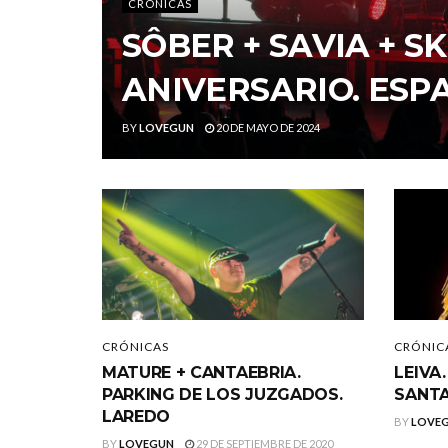
CRÓNICAS
SÔBER + SAVIA + SK
ANIVERSARIO. ESP
BY
LOVEGUN
20 DE MAYO DE 2024
CRÓNICAS
CRÓNIC
MATURE + CANTAEBRIA.
LEIVA
PARKING DE LOS JUZGADOS.
SANT
LAREDO
BY
LOVE
BY
LOVEGUN
29 DE SEPTIEMBRE DE 2020