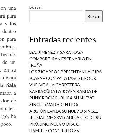
 en una
Buscar
ará para
Buscar
o y los
n dentro
Entradas recientes
on para
ombras.
LEO JIMÉNEZ Y SARATOGA
 hechas
COMPARTIRÁN ESCENARIO EN
o de un
IRUÑA
, en su
LOS ZIGARROS PRESENTAN LA GIRA
 dejará
«CARNE CON PATATAS»: EL ROCK
Sala
 la
VUELVE A LA CARRETERA
BARRACÜDA LA JOVEN BANDA DE
rmaba a
PUNK ROCK PUBLICA SU NUEVO
ador de
SINGLE «MAR ADENTRO»
iguales.
ARGIÓN LANZA SU NUEVO SINGLE
argo, ha
«EL MAR MMXXVI» ADELANTO DE SU
 poco.
PRÓXIMO NUEVO DISCO
HAMLET: CONCIERTO 35