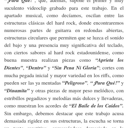
“¡Para Qué!
suculento videoclip grabado para este trabajo. En el
apartado musical, como decíamos, oscilan entre las
estructuras clásicas del hard rock, donde encontraremos
numerosas partes de guitarra en redondas abiertas,
estructuras circulares que permiten que se luzca el sonido
del bajo y una presencia muy significativa del teclado,
con ciertos sabores al hard rock estadounidense, como
buena muestra realizan piezas como
“Aprieta los
Dientes”
,
“Dentro”
y
“Sin Pena Ni Gloria”
; cortes con
mucha pegada inicial y mayor variedad en los riffs, como
“
pueden ser las ya mentadas
Peligroso”
,
“¡Para Qué!”
y
“Dinamita”
y otras piezas de mayor peso melódico, con
estribillos pegadizos y melodías más dulces y llevaderas,
como muestran los acordes de
“El Baile de los Caídos”.
Sin embargo, debemos destacar que este trabajo acusa
demasiada rigidez en sus estructuras, la escucha se torna
un tanto repetitiva, enmarcándose demasiado en la