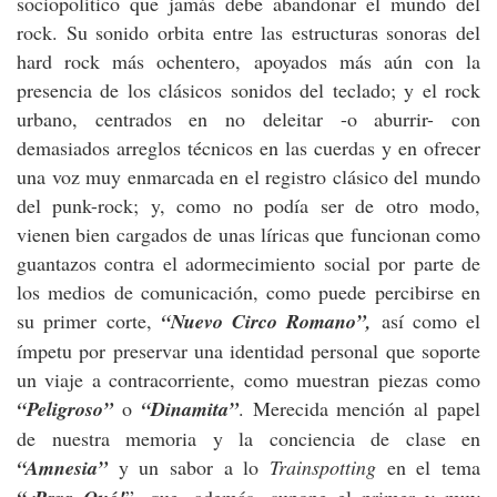
sociopolítico que jamás debe abandonar el mundo del
rock. Su sonido orbita entre las estructuras sonoras del
hard rock más ochentero, apoyados más aún con la
presencia de los clásicos sonidos del teclado; y el rock
urbano, centrados en no deleitar -o aburrir- con
demasiados arreglos técnicos en las cuerdas y en ofrecer
una voz muy enmarcada en el registro clásico del mundo
del punk-rock; y, como no podía ser de otro modo,
vienen bien cargados de unas líricas que funcionan como
guantazos contra el adormecimiento social por parte de
los medios de comunicación, como puede percibirse en
su primer corte,
“Nuevo Circo Romano”,
así como el
ímpetu por preservar una identidad personal que soporte
un viaje a contracorriente, como muestran piezas como
“Peligroso”
o
“Dinamita”
. Merecida mención al papel
de nuestra memoria y la conciencia de clase en
“Amnesia”
y un sabor a lo
Trainspotting
en el tema
”, que, además, supone el primer y muy