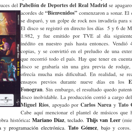
Pabellón de Deportes del Real Madrid
luces del
se apagaro
“Bienvenidos”
acordes de
comenzaron a sonar. El 
se disparó, y un golpe de rock nos invadiría para 
El disco se registró en directo los días 5 y 6 de 
1.982, y fue emitido por TVE al día siguient
inédito en nuestro país hasta entonces. Vendió 
copias, y se convirtió en el preludio de una exte
que recorrió todo el país. Hay que tener en cuent
disco se grabaría sin una gira previa de rodaje,
ofrecía mucha más dificultad. En realidad, se rea
E
ensayos previos durante nueve días en los
Fonogran
. Sin embargo, el resultado quedo paten
disco inolvidable. La producción corrió a cargo de
Miguel Ríos
Carlos Narea
Tato
, apoyado por
y
Cabe aquí mencionar el plantel de músicos que h
:
Mariano Díaz
Thijs van Leer
obra histórica
,
teclado
.
(mie
Tato Gómez
a
y
programación electrónica
.
,
bajo
y coros