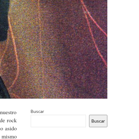
 nuestro
Buscar
de rock
Buscar
go asido
el mismo