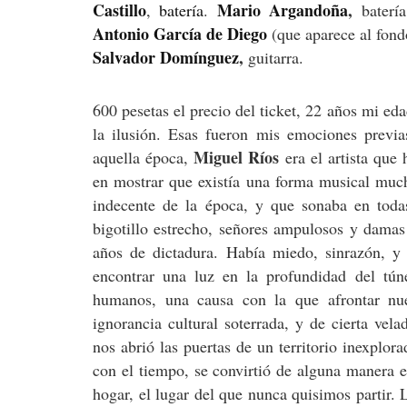
Castillo
Mario Argandoña
,
,
batería
.
baterí
Antonio García de Diego
(que aparece al fondo
Salvador Domínguez
,
guitarra.
600 pesetas el precio del ticket, 22 años mi ed
la ilusión. Esas fueron mis emociones previa
Miguel Ríos
aquella época,
era el artista que 
en mostrar que existía una forma musical much
indecente de la época, y que sonaba en todas
bigotillo estrecho, señores ampulosos y dama
años de dictadura. Había miedo, sinrazón, y 
encontrar una luz en la profundidad del tún
humanos, una causa con la que afrontar nue
ignorancia cultural soterrada, y de cierta ve
nos abrió las puertas de un territorio inexplor
con el tiempo, se convirtió de alguna manera e
hogar, el lugar del que nunca quisimos partir.