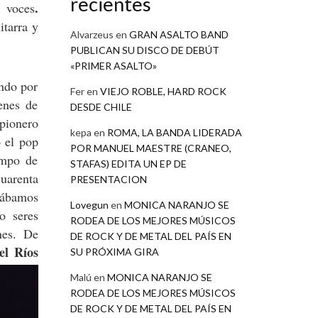
recientes
.
y voces
uitarra y
Alvarzeus
en
GRAN ASALTO BAND
PUBLICAN SU DISCO DE DEBÚT
«PRIMER ASALTO»
endo por
Fer
en
VIEJO ROBLE, HARD ROCK
enes de
DESDE CHILE
 pionero
kepa
en
ROMA, LA BANDA LIDERADA
o el pop
POR MANUEL MAESTRE (CRANEO,
empo de
STAFAS) EDITA UN EP DE
uarenta
PRESENTACION
tábamos
Lovegun
en
MONICA NARANJO SE
o seres
RODEA DE LOS MEJORES MÚSICOS
nes. De
DE ROCK Y DE METAL DEL PAÍS EN
el Ríos
SU PRÓXIMA GIRA
Malú
en
MONICA NARANJO SE
RODEA DE LOS MEJORES MÚSICOS
DE ROCK Y DE METAL DEL PAÍS EN