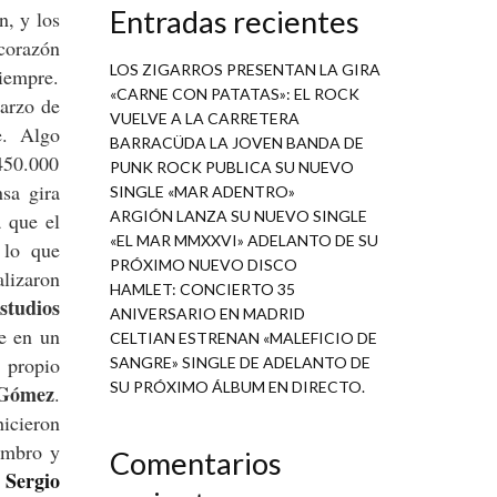
Entradas recientes
n, y los
corazón
LOS ZIGARROS PRESENTAN LA GIRA
siempre.
«CARNE CON PATATAS»: EL ROCK
Marzo de
VUELVE A LA CARRETERA
e. Algo
BARRACÜDA LA JOVEN BANDA DE
450.000
PUNK ROCK PUBLICA SU NUEVO
nsa gira
SINGLE «MAR ADENTRO»
ARGIÓN LANZA SU NUEVO SINGLE
a que el
«EL MAR MMXXVI» ADELANTO DE SU
 lo que
PRÓXIMO NUEVO DISCO
lizaron
HAMLET: CONCIERTO 35
studios
ANIVERSARIO EN MADRID
te en un
CELTIAN ESTRENAN «MALEFICIO DE
l propio
SANGRE» SINGLE DE ADELANTO DE
SU PRÓXIMO ÁLBUM EN DIRECTO.
 Gómez
.
icieron
mbro y
Comentarios
Sergio
.