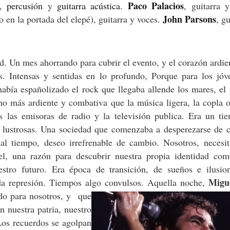
Paco Palacios
a,
percusión
y
guitarra acústica
.
, guitarra 
John Parsons
 en la portada del elepé), guitarra y voces.
, g
ad. Un mes ahorrando para cubrir el evento, y el corazón ardi
s. Intensas y sentidas en lo profundo, Porque para los jóv
había españolizado el rock que llegaba allende los mares, el
o más ardiente y combativa que la música ligera, la copla 
 las emisoras de radio y la televisión publica. Era un ti
s lustrosas. Una sociedad que comenzaba a desperezarse de c
al tiempo, deseo irrefrenable de cambio. Nosotros, necesi
el, una razón para descubrir nuestra propia identidad com
stro futuro. Era época de transición, de sueños e ilusio
Migu
lada represión. Tiempos algo convulsos. Aquella noche,
ado para nosotros, y
que
n nuestra patria, nuestro
 Los recuerdos se agolpan