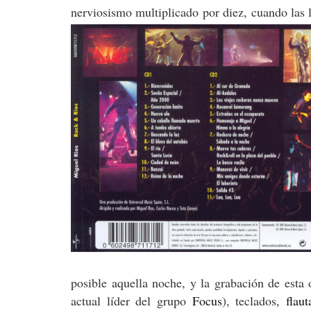
nerviosismo multiplicado por diez, cuando las 
posible aquella noche, y la grabación de esta 
actual líder del grupo
Focus
), teclados,
flaut