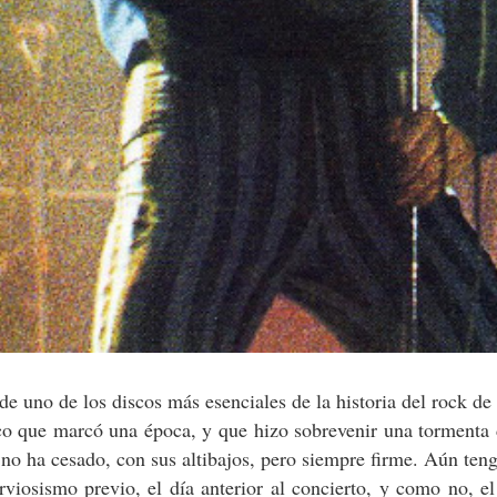
 uno de los discos más esenciales de la historia del rock de
co que marcó una época, y que hizo sobrevenir una tormenta 
 no ha cesado, con sus altibajos, pero siempre firme. Aún ten
rviosismo previo, el día anterior al concierto, y como no, 