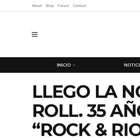
About
Shop
Forum
Contact
INICIO
NOTICI
LLEGO LA N
ROLL. 35 A
“ROCK & RI