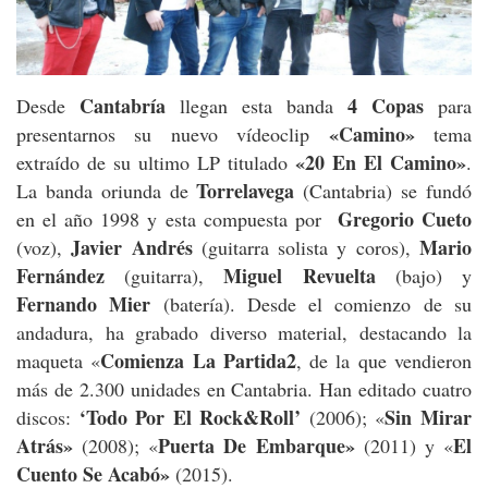
Cantabría
4 Copas
Desde
llegan esta banda
para
«Camino»
presentarnos su nuevo vídeoclip
tema
«20 En El Camino»
extraído de su ultimo LP titulado
.
Torrelavega
La banda oriunda de
(Cantabria) se fundó
Gregorio Cueto
en el año 1998 y esta compuesta por
Javier Andrés
Mario
(voz),
(guitarra solista y coros),
Fernández
Miguel Revuelta
(guitarra),
(bajo) y
Fernando Mier
(batería). Desde el comienzo de su
andadura, ha grabado diverso material, destacando la
Comienza La Partida2
maqueta «
, de la que vendieron
más de 2.300 unidades en Cantabria. Han editado cuatro
‘Todo Por El Rock&Roll’
Sin Mirar
discos:
(2006); «
Atrás»
Puerta De Embarque»
El
(2008); «
(2011) y «
Cuento Se Acabó»
(2015).