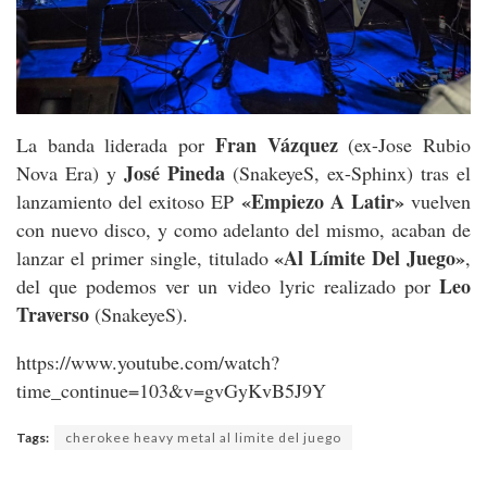
Fran Vázquez
La banda liderada por
(ex-Jose Rubio
José Pineda
Nova Era) y
(SnakeyeS, ex-Sphinx) tras el
«Empiezo A Latir»
lanzamiento del exitoso EP
vuelven
con nuevo disco, y como adelanto del mismo, acaban de
«Al Límite Del Juego»
lanzar el primer single, titulado
,
Leo
del que podemos ver un video lyric realizado por
Traverso
(SnakeyeS).
https://www.youtube.com/watch?
time_continue=103&v=gvGyKvB5J9Y
Tags:
cherokee heavy metal al limite del juego