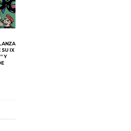
 LANZA
SU IX
” Y
DE