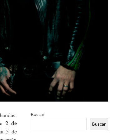
 bandas:
Buscar
2 de
día
Buscar
ía 5 de
 pasarán