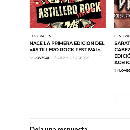
FESTIVALES
FESTIVA
NACE LA PRIMERA EDICIÓN DEL
SARAT
«ASTILLERO ROCK FESTIVAL»
CABEZ
EDICI
BY
LOVEGUN
30 DE MARZO DE 2025
ACER
BY
LOVE
Deja una respuesta