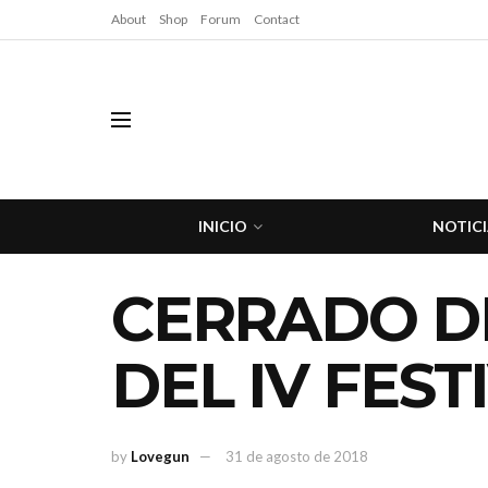
About
Shop
Forum
Contact
INICIO
NOTICI
CERRADO DE
DEL IV FES
by
Lovegun
31 de agosto de 2018