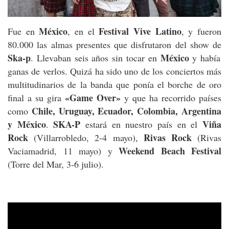
México
Festival Vive Latino
Fue en
, en el
, y fueron
80.000 las almas presentes que disfrutaron del show de
Ska-p
México
. Llevaban seis años sin tocar en
y había
ganas de verlos. Quizá ha sido uno de los conciertos más
multitudinarios de la banda que ponía el borche de oro
«Game Over»
final a su gira
y que ha recorrido países
Chile, Uruguay, Ecuador, Colombia, Argentina
como
y México
SKA-P
Viña
.
estará en nuestro país en el
Rock
Rivas Rock
(Villarrobledo, 2-4 mayo),
(Rivas
Weekend Beach Festival
Vaciamadrid, 11 mayo) y
(Torre del Mar, 3-6 julio).