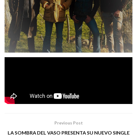
The Renegados
«La
nos presenta su nuevo videoclip
Disciplina Del Diablo»
tema extraído de su EP de debut
«Dead Man’s Hand»
45 Rpm Studios
grabado en
. Puro
hard rock de mucha calidad.
Tags:
the renegados la disciplina del diablo hard rock
Previous Post
LA SOMBRA DEL VASO PRESENTA SU NUEVO SINGLE