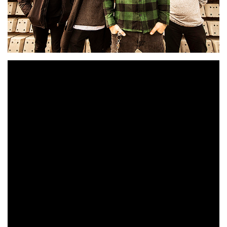
Onil
En 1995 en
(Alicante) se formó la banda de punk
Disidencia
Maki
Txus
rock
.
(batería),
(voz y bajo) y
Jipi
(guitarra) serían los fundadores. Su primera
grabación «La solución está en tus manos» (1997) se
convirtió en un éxito de ventas, superando las 10.000
unidades, todas a través de distribuidoras alternativas.
En pocos meses pasarían a formar parte de los carteles de
conciertos en los que acompañaban como iguales a las
bandas que hasta poco antes habían sido sus referentes.
‘Apología de lo evidente’
Posteriormente
(1998) y
‘Bienvenidos a Occidente’
(2002), colocaron a
Disidencia
entre las mejores bandas de punk rock en el
Estado español.