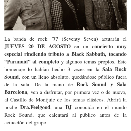
´77
La banda de rock
(Seventy Seven) actuarán el
JUEVES 20 DE AGOSTO
oncierto muy
en un c
especial rindiendo tributo a Black Sabbath, tocando
“Paranoid” al completo
y algunos temas propios. Este
Sala Rock
homenaje lo habían hecho 3 veces en la
Sound
, con un lleno absoluto, quedándose público fuera
Rock Sound
y Sala
de la sala. De la mano de
Barcelona
, ven a disfrutar, por primera vez o de nuevo,
al Castillo de Montjuic de los temas clásicos. Abrirá la
Dra.Feelgood
DJ
noche
, una
conocida en el mundo
Rock Sound, que calentará al público antes de la
actuación del grupo.