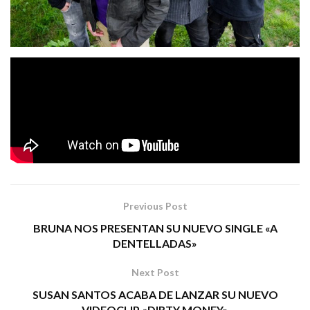
«Consume o muere»
es el título de la nueva canción de
Fe de Ratas
que compusieron y grabaron durante el
confinamiento y el periodo de desescalada vivido
recientemente en todo el Estado.
Tags:
consume o muere
fe de ratas
punk
rock
Previous Post
BRUNA NOS PRESENTAN SU NUEVO SINGLE «A
DENTELLADAS»
Next Post
SUSAN SANTOS ACABA DE LANZAR SU NUEVO
VIDEOCLIP «DIRTY MONEY»