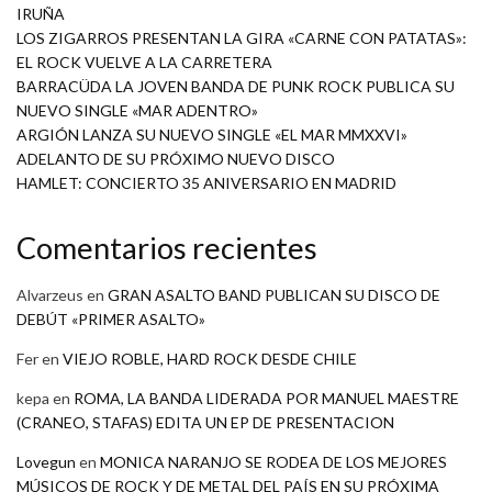
IRUÑA
LOS ZIGARROS PRESENTAN LA GIRA «CARNE CON PATATAS»:
EL ROCK VUELVE A LA CARRETERA
BARRACÜDA LA JOVEN BANDA DE PUNK ROCK PUBLICA SU
NUEVO SINGLE «MAR ADENTRO»
ARGIÓN LANZA SU NUEVO SINGLE «EL MAR MMXXVI»
ADELANTO DE SU PRÓXIMO NUEVO DISCO
HAMLET: CONCIERTO 35 ANIVERSARIO EN MADRID
Comentarios recientes
Alvarzeus
en
GRAN ASALTO BAND PUBLICAN SU DISCO DE
DEBÚT «PRIMER ASALTO»
Fer
en
VIEJO ROBLE, HARD ROCK DESDE CHILE
kepa
en
ROMA, LA BANDA LIDERADA POR MANUEL MAESTRE
(CRANEO, STAFAS) EDITA UN EP DE PRESENTACION
Lovegun
en
MONICA NARANJO SE RODEA DE LOS MEJORES
MÚSICOS DE ROCK Y DE METAL DEL PAÍS EN SU PRÓXIMA