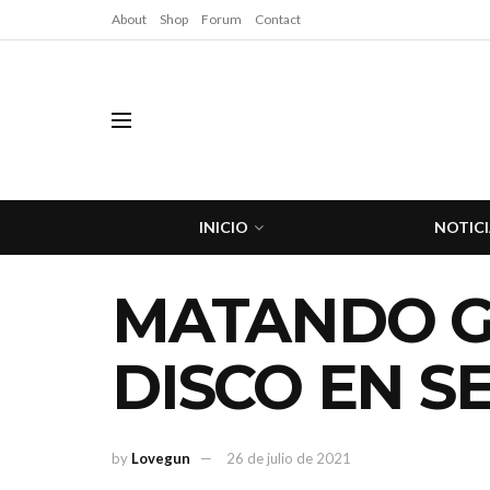
About
Shop
Forum
Contact
INICIO
NOTICI
MATANDO G
DISCO EN S
by
Lovegun
26 de julio de 2021