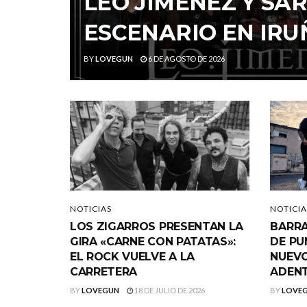
LEO JIMÉNEZ Y S
ESCENARIO EN IRU
BY
LOVEGUN
6 DE AGOSTO DE 2026
NOTICIAS
NOTICIA
LOS ZIGARROS PRESENTAN LA
BARRA
GIRA «CARNE CON PATATAS»:
DE PU
EL ROCK VUELVE A LA
NUEVO
CARRETERA
ADEN
BY
LOVEGUN
18 DE JULIO DE 2026
BY
LOVE