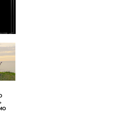
O
»
IMO