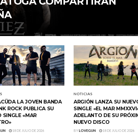
ARATOGA COMPARTIRÁN
ÑA
S
NOTICIAS
CÜDA LA JOVEN BANDA
ARGIÓN LANZA SU NUEV
NK ROCK PUBLICA SU
SINGLE «EL MAR MMXXVI
 SINGLE «MAR
ADELANTO DE SU PRÓX
TRO»
NUEVO DISCO
GUN
18 DE JULIO DE 2026
BY
LOVEGUN
18 DE JULIO DE 2026