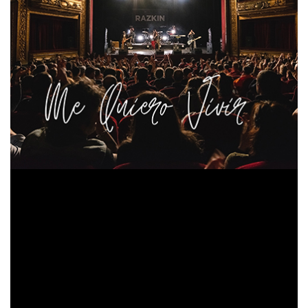
Este concierto ha sido el pistoletazo de salida a una gira
que nos está llevando a recorrer un buen número de
lugares como Madrid, Barcelona, Valencia, Murcia,
Salamanca, Mayorga, Santiago De Compostela, Melide,
Vitoria, Lleida, etc… y los que quedan por llegar!
Muchas veces para encontrar la calma sólo tienes que
desempolvar el rock & roll más clásico, sin medias tintas