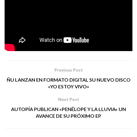
Me Quiero Vivir
y directo. «
» es una llamada al amor
propio y a quererse uno mismo por encima de cualquier
Me Quiero Vivir
agente externo. «
» es salud y rocknroll.
PM COMUNICACIÓN
Tags:
razkin
rock
Previous Post
ÑU LANZAN EN FORMATO DIGITAL SU NUEVO DISCO
«YO ESTOY VIVO»
Next Post
AUTOPÍA PUBLICAN «PENÉLOPE Y LA LLUVIA» UN
AVANCE DE SU PRÓXIMO EP