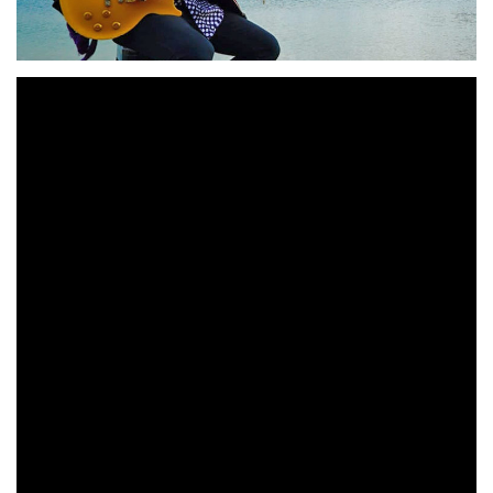
RAZKIN
‘Me Quiero
estrena el videoclip de su single
Vivir’
Teatro
a partir de imágenes de su concierto en el
Gayarre
de Pamplona. Tras la publicación de su último
Norte
Pedro Razkin
álbum «
«,
vuelve a sorprendernos
con la publicación de un tema de puro rock clásico con
el sello personal del artista navarro.
RAZKIN
Esta canción ha supuesto para
un viraje hacia
un terreno ya conocido. Después de navegar por
diferentes tiempos y estilos, nos ha traído de vuelta al
inicio, al rock más crudo. Se nos ofreció la posibilidad
de grabarla en un estudio diferente al habitual, en los
Music Box de Aranda
Jose
estudios Neo
de Duero con
Caballero
a los mandos, haciendo de esta manera una
canción clásica en un estudio distinto.