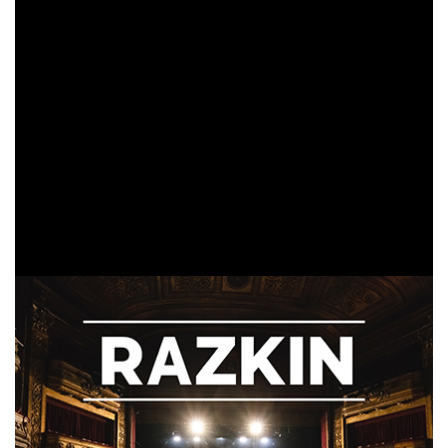
Álex Sanz
El videoclip corre a cargo del polifacético
,
recogiendo las imágenes de una noche mágica para
RAZKIN
, en el concierto que se ofreció en el mítico
Teatro Gayarre
de Pamplona con un lleno absoluto. Fue
la presentación oficial de RAZKIN en casa, rodeado de
Kutxi Romero, El
amigos y músicos de la tierra como
Pirata, Andera Santiago, Javi Robles, Kai Etxaniz
o
Álex Sanz
LA FUGA
el propio
, ex compañero en
, entre
otros.