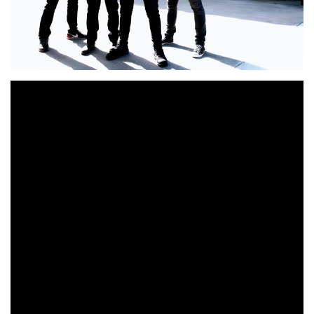
Autopía
Ponferrada
nace en
en 2017 con una idea clara
«Equilibrio entre un rock contundente y
en la cabeza:
textos viscerales».
Miguel Peleteiro
Formada por
(Voz,
Diego Amigo
guitarra y composición),
(Bajo, coros y
Iván Arias
Xoan Otero
management),
(Batería) y
(Guitarra, coros y producción), con un amplio bagaje
musical de décadas a sus espaldas, consigue alcanzar una
gran sinergia que queda presente en su primer trabajo
«Moscas»
discográfico
.