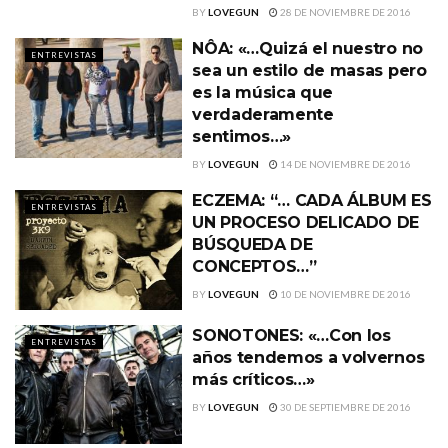
BY
LOVEGUN
28 DE NOVIEMBRE DE 2016
NÔA: «…Quizá el nuestro no
ENTREVISTAS
sea un estilo de masas pero
es la música que
verdaderamente
sentimos…»
BY
LOVEGUN
14 DE NOVIEMBRE DE 2016
ECZEMA: “… CADA ÁLBUM ES
ENTREVISTAS
UN PROCESO DELICADO DE
BÚSQUEDA DE
CONCEPTOS…”
BY
LOVEGUN
10 DE NOVIEMBRE DE 2016
SONOTONES: «…Con los
ENTREVISTAS
años tendemos a volvernos
más críticos…»
BY
LOVEGUN
30 DE SEPTIEMBRE DE 2016