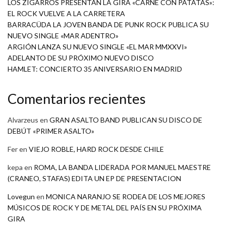
LOS ZIGARROS PRESENTAN LA GIRA «CARNE CON PATATAS»:
EL ROCK VUELVE A LA CARRETERA
BARRACÜDA LA JOVEN BANDA DE PUNK ROCK PUBLICA SU
NUEVO SINGLE «MAR ADENTRO»
ARGIÓN LANZA SU NUEVO SINGLE «EL MAR MMXXVI»
ADELANTO DE SU PRÓXIMO NUEVO DISCO
HAMLET: CONCIERTO 35 ANIVERSARIO EN MADRID
Comentarios recientes
Alvarzeus
en
GRAN ASALTO BAND PUBLICAN SU DISCO DE
DEBÚT «PRIMER ASALTO»
Fer
en
VIEJO ROBLE, HARD ROCK DESDE CHILE
kepa
en
ROMA, LA BANDA LIDERADA POR MANUEL MAESTRE
(CRANEO, STAFAS) EDITA UN EP DE PRESENTACION
Lovegun
en
MONICA NARANJO SE RODEA DE LOS MEJORES
MÚSICOS DE ROCK Y DE METAL DEL PAÍS EN SU PRÓXIMA
GIRA