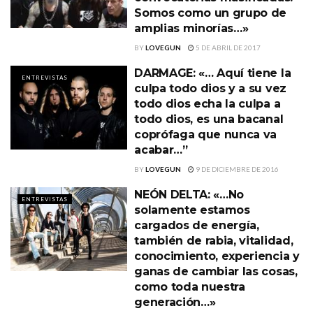
Somos como un grupo de
amplias minorías…»
BY
LOVEGUN
5 DE ABRIL DE 2017
DARMAGE: «… Aquí tiene la
ENTREVISTAS
culpa todo dios y a su vez
todo dios echa la culpa a
todo dios, es una bacanal
coprófaga que nunca va
acabar…”
BY
LOVEGUN
9 DE DICIEMBRE DE 2016
NEÓN DELTA: «…No
ENTREVISTAS
solamente estamos
cargados de energía,
también de rabia, vitalidad,
conocimiento, experiencia y
ganas de cambiar las cosas,
como toda nuestra
generación…»