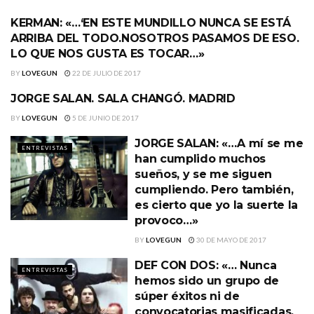
KERMAN: «…‘EN ESTE MUNDILLO NUNCA SE ESTÁ
ENTREVISTAS
ARRIBA DEL TODO.NOSOTROS PASAMOS DE ESO.
LO QUE NOS GUSTA ES TOCAR…»
BY
LOVEGUN
22 DE JULIO DE 2017
JORGE SALAN. SALA CHANGÓ. MADRID
ENTREVISTAS
BY
LOVEGUN
5 DE JUNIO DE 2017
JORGE SALAN: «…A mí se me
ENTREVISTAS
han cumplido muchos
sueños, y se me siguen
cumpliendo. Pero también,
es cierto que yo la suerte la
provoco…»
BY
LOVEGUN
30 DE MAYO DE 2017
DEF CON DOS: «… Nunca
ENTREVISTAS
hemos sido un grupo de
súper éxitos ni de
convocatorias masificadas.