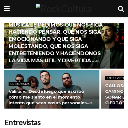
ENTREVISTAS
EL CUARTO VERDE: «… A LA
MÚSICA LE PEDIMOS QUE NOS SIGA
HACIÉNDO PENSAR, QUE NOS SIGA
EMOCIONANDO Y QUE SIGA
MOLESTANDO, QUE NOS SIGA
ENTRETENIENDO Y HACIÉNDONOS
LA VIDA MÁS ÚTIL Y DIVERTIDA…»
ENTREVISTAS
ENTREVISTAS
GALLOS: 
Valira: «…Desde luego que escribo
CAMINO, 
cómo me siento en el momento,
SOÑAR ES
intento que sean cosas personales…»
CIERTO Y
Entrevistas