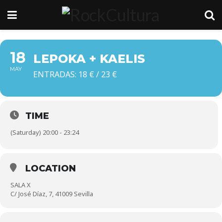
18
LEPOKA + KAELIS
MAY
ENTRADAS: 18 € / 23 €
TIME
(Saturday) 20:00 - 23:24
LOCATION
SALA X
C/ José Díaz, 7, 41009 Sevilla