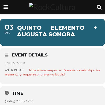
03
QUINTO ELEMENTO +
DEC
AUGUSTA SONORA
EVENT DETAILS
ENTRADAS: 8 €
ANTICPADAS:
https://www.wegow.com/es-es/conciertos/quinto-
elemento-y-augusta-sonora-en-valladolid
TIME
(Friday) 20:30 - 12:00