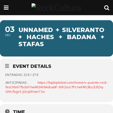
03
UNNAMED + SILVERANTO
DEC
+ HACHES + BADANA +
STAFAS
EVENT DETAILS
ENTRADAS: 22 € / 27 €
ANTICIPADAS:
https://bipbipticket.com/home/v-puente-rock-
fest.html?fbclid=IwAR3AV9Adna6P-XFKZesr7Ps1wf4YL9bs2UEDq-
Ghh7bgvS-JGrq0YrwnTSo
TIME