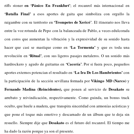
en ‘Pánico En Frankfurt’
riffs stoner
; el rocanrol más internacional en
‘Batalla Final’
a esos aportes de gaita que simboliza con orgullo la
‘Trompetes de Xericó’
raigambre con su territorio en
.
El itinerario nos lleva
entre la voz rotunda de Pepo con la balanceada de Pablo, a veces edulcorada
con coros que aumentan la vibración y la expresividad de su sonido hasta
‘La Tormenta’
hacer que casi se mastique como en
y que es toda una
‘Ritual’
revolución en
, con sus ligeros pasajes metaleros. O un sonido más
‘Cacería’
hardrockero y agudo de guitarras en
. Por si fuera poco, pequeños
‘La Ira De Los Hambrientos’
aportes externos potencian el resultado en
con
Vikingo MD (Narco)
la participación de la sección sevillana formada por
y
Fernando
Madina (Reincidentes),
Desakato
que ponen al servicio de
su
arrebato y reivindicación, respectivamente.
Como guinda, un bonus track
oculto, que huele a madera, que transpira sinceridad con armonías acústicas y
que pone el toque más emotivo y descarnado de un álbum que te deja sin
Desakato
resuello.
Siempre dije que
es el futuro del rocanrol. El tiempo me
ha dado la razón porque ya son el presente.