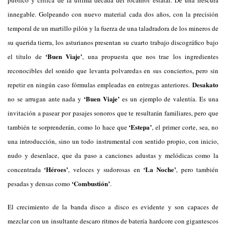
innegable. Golpeando con nuevo material cada dos años, con la precisión
temporal de un martillo pilón y la fuerza de una taladradora de los mineros de
su querida tierra, los asturianos presentan su cuarto trabajo discográfico bajo
‘Buen Viaje’
el título de
, una propuesta que nos trae los ingredientes
reconocibles del sonido que levanta polvaredas en sus conciertos, pero sin
Desakato
repetir en ningún caso fórmulas empleadas en entregas anteriores.
‘Buen Viaje’
no se arrugan ante nada y
es un ejemplo de valentía. Es una
invitación a pasear por pasajes sonoros que te resultarán familiares, pero que
‘Estepa’
también te sorprenderán, como lo hace que
, el primer corte, sea, no
una introducción, sino un todo instrumental con sentido propio, con inicio,
nudo y desenlace, que da paso a canciones adustas y melódicas como la
‘Héroes’
‘La Noche’
concentrada
, veloces y sudorosas en
, pero también
‘Combustión’
pesadas y densas como
.
El crecimiento de la banda disco a disco es evidente y son capaces de
mezclar con un insultante descaro ritmos de batería hardcore con gigantescos