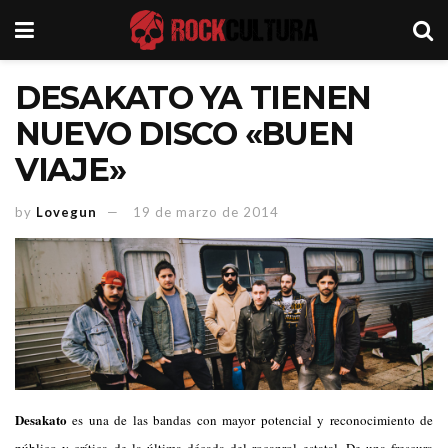
DESAKATO YA TIENEN
NUEVO DISCO «BUEN
VIAJE»
by
Lovegun
19 de marzo de 2014
Desakato
es una de las bandas con mayor potencial y reconocimiento de
público y crítica de la última década del rocanrol estatal. De una frescura