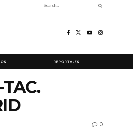
COS
REPORTAJES
-TAC.
ID
0