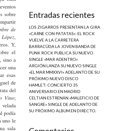
eventos
Entradas recientes
os sobre
mpartir
LOS ZIGARROS PRESENTAN LA GIRA
mbre de
«CARNE CON PATATAS»: EL ROCK
López
,
VUELVE A LA CARRETERA
rros. Y,
BARRACÜDA LA JOVEN BANDA DE
obre el
PUNK ROCK PUBLICA SU NUEVO
, sino a
SINGLE «MAR ADENTRO»
ARGIÓN LANZA SU NUEVO SINGLE
cer una
«EL MAR MMXXVI» ADELANTO DE SU
ar esas
PRÓXIMO NUEVO DISCO
iguel de
HAMLET: CONCIERTO 35
rata del
ANIVERSARIO EN MADRID
o Vino
;
CELTIAN ESTRENAN «MALEFICIO DE
a velada
SANGRE» SINGLE DE ADELANTO DE
SU PRÓXIMO ÁLBUM EN DIRECTO.
al podía
a uno le
na sala
Comentarios