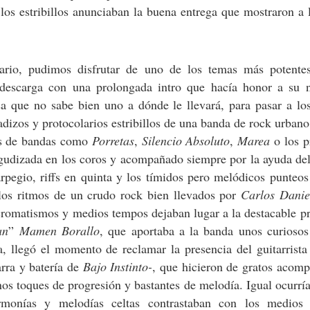
los estribillos anunciaban la buena entrega que mostraron a 
nario, pudimos disfrutar de uno de los temas más potente
descarga con una prolongada intro que hacía honor a su 
 que no sabe bien uno a dónde le llevará, para pasar a los
dizos y protocolarios estribillos de una banda de rock urban
as de bandas como
Porretas
,
Silencio
Absoluto
,
Marea
o los p
gudizada en los coros y acompañado siempre por la ayuda del
rpegio, riffs en quinta y los tímidos pero melódicos punteo
los ritmos de un crudo rock bien llevados por
Carlos Danie
 cromatismos y medios tempos dejaban lugar a la destacable p
an
”
Mamen Borallo
, que aportaba a la banda unos curioso
a, llegó el momento de reclamar la presencia del guitarrist
arra y batería de
Bajo Instinto-
, que hicieron de gratos acom
os toques de progresión y bastantes de melodía. Igual ocurrí
rmonías y melodías celtas contrastaban con los medios