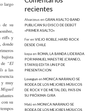
lo largo
recientes
Alvarzeus
en
GRAN ASALTO BAND
s de su
PUBLICAN SU DISCO DE DEBÚT
nombre,
«PRIMER ASALTO»
 riffs y
Fer
en
VIEJO ROBLE, HARD ROCK
o, donde
DESDE CHILE
rimeros
kepa
en
ROMA, LA BANDA LIDERADA
 bajista
POR MANUEL MAESTRE (CRANEO,
s de
“El
STAFAS) EDITA UN EP DE
ls
a las
PRESENTACION
resencia
Lovegun
en
MONICA NARANJO SE
s y muy
RODEA DE LOS MEJORES MÚSICOS
a
Miguel
DE ROCK Y DE METAL DEL PAÍS EN
pañantes
SU PRÓXIMA GIRA
a con su
Malú
en
MONICA NARANJO SE
 tempos
RODEA DE LOS MEJORES MÚSICOS