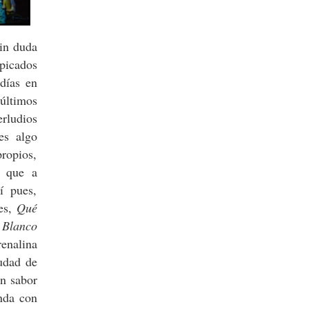
sin duda
lpicados
días en
últimos
rludios
es algo
propios,
a que a
í pues,
es,
Qué
o
Blanco
renalina
iudad de
en sabor
nda con