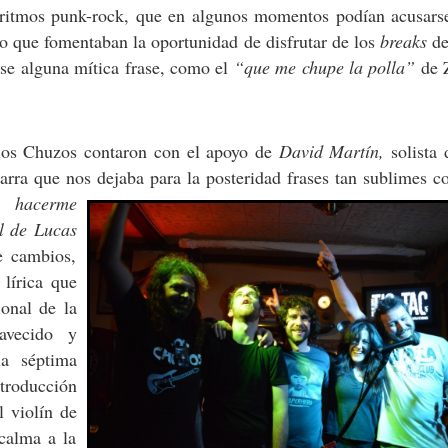
s ritmos punk-rock, que en algunos momentos podían acusarse
ro que fomentaban la oportunidad de disfrutar de los
breaks
de
rse alguna mítica frase, como el
“que me chupe la polla”
de 
e los Chuzos contaron con el apoyo de
David Martín,
solista
karra que nos dejaba para la posteridad frases tan sublimes 
a hacerme
l de Lucas
e cambios,
 lírica que
ional de la
avecido y
la séptima
roducción
l violín de
calma a la