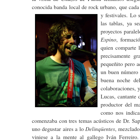
conocida banda local de rock urbano, que cada 
y festivales. Lo
las tablas, ya s
proyectos parale
Espino
, formaci
quien comparte 
precisamente gr
pequeñito pero a
un buen número 
buena noche del
colaboraciones, 
Lucas, cantante 
productor del ma
como nos indic
comenzaba con tres temas acústicos de Dr. Sap
uno degustar aires a lo
Delinqüentes
, mezclado
viniese a la mente al gallego Iván Ferreir