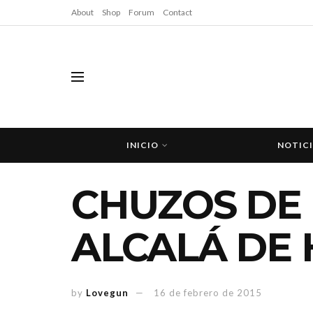
About
Shop
Forum
Contact
INICIO
NOTIC
CHUZOS DE 
ALCALÁ DE 
by
Lovegun
16 de febrero de 2015