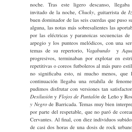
noche. Tras este ligero descanso, llegaba
invitado de la noche,
Chucky
, guitarrista de
I
buen dominador de las seis cuerdas que puso su
alguna, las notas más sobresalientes las aport
por las eléctricas y paranoicas secuencias 
arpegio y los punteos melódicos, con una ser
temas de su repertorio,
Vagabundo
y
Aque
progresivos, terminaban por explotar en estr
repetitivas o coreos futboleros al más puro est
no significaba esto, ni mucho menos, que l
continuación llegaba una retahíla de fenom
pudimos disfrutar con versiones tan satisfact
Desilusión
y
Flojos de Pantalón
de Leño y Ros
y Negro
de Barricada. Temas muy bien interpre
por parte del respetable, que no paró de core
Cervantes. Al final, con diez individuos subido
de casi dos horas de una dosis de rock urban