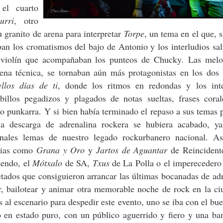
 el cuarto
zurri
, otro
 granito de arena para interpretar
Torpe
, un tema en el que, 
aban los cromatismos del bajo de Antonio y los interludios sa
de violín que acompañaban los punteos de Chucky. Las melo
ena técnica, se tornaban aún más protagonistas en los dos 
llos días de ti
, donde los ritmos en redondas y los inte
ibillos pegadizos y plagados de notas sueltas, frases coral
ilo punkarra. Y si bien había terminado el repaso a sus temas 
a descarga de adrenalina rockera se hubiera acabado, y
enales lemas de nuestro legado rockurbanero nacional. As
orias como
Grana y Oro
y
Jartos de Aguantar
de Reincident
endo, el
Mótxalo
de SA,
Txus
de La Polla o el impereceder
tados que consiguieron arrancar las últimas bocanadas de ad
ar, bailotear y animar otra memorable noche de rock en la c
s al escenario para despedir este evento, uno se iba con el bu
o en estado puro, con un público aguerrido y fiero y una ba