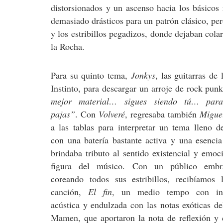
distorsionados y un ascenso hacia los básico
demasiado drásticos para un patrón clásico, pe
y los estribillos pegadizos, donde dejaban cola
la Rocha.
Para su quinto tema,
Jonkys
, las guitarras d
Instinto, para descargar un arroje de rock pun
mejor material… sigues siendo tú… par
pajas”
. Con
Volveré
, regresaba también
Migue
a las tablas para interpretar un tema lleno d
con una batería bastante activa y una esencia
brindaba tributo al sentido existencial y emoc
figura del músico. Con un público embr
coreando todos sus estribillos, recibíamos 
canción,
El fin
, un medio tempo con int
acústica y endulzada con las notas exóticas de
Mamen, que aportaron la nota de reflexión y 