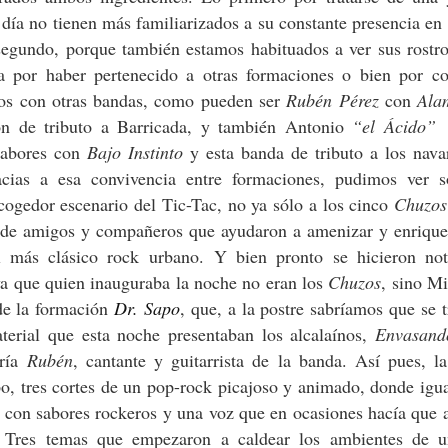
día no tienen más familiarizados a su constante presencia en
 segundo, porque también estamos habituados a ver sus rostr
ea por haber pertenecido a otras formaciones o bien por co
los con otras bandas, como pueden ser
Rubén Pérez
con
Ala
ón de tributo a Barricada, y también Antonio
“el Ácido”
labores con
Bajo Instinto
y esta banda de tributo a los nava
acias a esa convivencia entre formaciones, pudimos ver s
cogedor escenario del Tic-Tac, no ya sólo a los cinco
Chuzos
de amigos y compañeros que ayudaron a amenizar y enrique
 más clásico rock urbano. Y bien pronto se hicieron not
ya que quien inauguraba la noche no eran los
Chuzos
, sino M
de la formación
Dr. Sapo
, que, a la postre sabríamos que se t
terial que esta noche presentaban los alcalaínos,
Envasand
aría
Rubén
, cantante y guitarrista de la banda. Así pues, l
o, tres cortes de un pop-rock picajoso y animado, donde igu
 con sabores rockeros y una voz que en ocasiones hacía que 
o. Tres temas que empezaron a caldear los ambientes de u