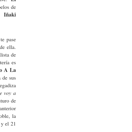
pelos de
Iñaki
de
 te pase
de ella.
ista de
tería es
o A La
 de sus
pegadiza
e voy a
uturo de
nterior
ble, la
 y el 21