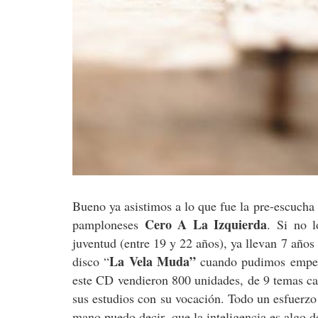
Bueno ya asistimos a lo que fue la pre-escucha
Cero A La Izquierda
pamploneses
. Si no l
juventud (entre 19 y 22 años), ya llevan 7 año
La Vela Muda”
disco “
cuando pudimos empeza
este CD vendieron 800 unidades, de 9 temas ca
sus estudios con su vocación. Todo un esfuerzo
mano puedo decir, que la inteligencia es algo 