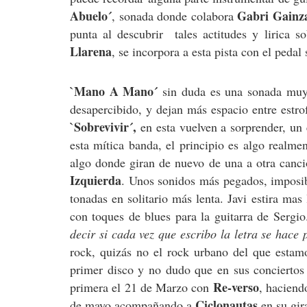
Abuelo´
Gabri Gainz
, sonada donde colabora
punta al descubrir tales actitudes y lirica 
Llarena
, se incorpora a esta pista con el pedal 
`Mano A Mano´
sin duda es una sonada muy
desapercibido, y dejan más espacio entre estrof
`Sobrevivir´,
en esta vuelven a sorprender, un
esta mítica banda, el principio es algo realmen
algo donde giran de nuevo de una a otra canc
Izquierda
. Unos sonidos más pegados, imposib
tonadas en solitario más lenta. Javi estira m
con toques de blues para la guitarra de Sergi
decir si cada vez que escribo la letra se hace
rock, quizás no el rock urbano del que estam
primer disco y no dudo que en sus conciertos
Re-verso
primera el 21 de Marzo con
, haciend
Ciclonautas
de mayo acompañando a
en su gi