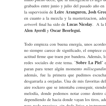
grabados entre junio y julio del pasado año en
Leire Aranguren, Josh Gree
la supervisión de
en cuanto a la mezcla y la masterizacion, ad
Lucas Nicolay
artwork
final ha sido de
. A la l
Alen Ayerdi
Oscar Beorlegui.
y
Todo empieza con buena energía, unos acordes 
no siempre carece de significado, el empiece 
actitud firme que traen por bandera. Además, l
`Sobre La Piel´
redes sociales de este tema.
e
paran para tener algún momento
milisegundi
además, fue la primera que pudimos escucha
desgarrarla a orejadas. Una de mis favoritas de
aire rockero que se intentaba conseguir, siend
melodía, donde podemos notar como dentro d
dependiendo de hacia donde vayan los tiros, ad
para nada pegajosa, sin duda lirica e instrum