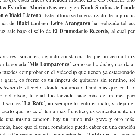
Estudios Aberin
Konk Studios
Lond
 los
(Navarra) y en
de
n e Iñaki Llarena
. Este último se ha encargado de la produ
Iñaki
Leire Aranguren
emás de
también
ha realizado tal ac
El Dromedario Records
uz sale bajo el sello de
, al cual pe
graves, sonantes, dejando constancia de que un cero a la i
`Mis Lamparones´
con la sonada
como os he dicho, nos deja 
o puedes comprobar en el videoclip que tienen ya estacionado
s garra, es fuerza es un ímpetu de guitarras sin termino, s
metrado
de silencio, donde notamos a Dani más que en la an
r del disco, la cual fue lanzada hace más de un mes par
`La Raíz´
l disco, es
, no siempre lo lento es malo, si deja de 
o cierto que no es el tema más frenético, es evidentemente u
e una misma canción, hay un ritmo más grave y otro más
emás, hace que el tema romántico pueda caber en una canción
`Latitudes´
ental están perfectamente compaginadas.
es unas g