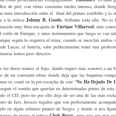
flor de piel, con ritmo constante medio intenso, donde Serg
 mini introducción entre el final del primer estribillo y la s
Johnny B. Goode
ra a la mítica
, brillante toda ella. No es 
Enrique Villarreal
oración muy bien encajada de
, más conoc
al estilo de Enrique, y unos instrumentos que luego se van a
Enrique según lo requiera el tema, cuando se mezclan ambas 
de Lucas, el batería, sabe perfectamente tener una profesi
itarras lentos pero directos.
 tus fieras manos al bajo, dando toques más sonoros a un b
e de un constante ritmo donde deja que las baquetas rompa
No Ha Dejado De L
como os conté en la pre-escucha de este “
seguir el sonido que querían en determinadas partes de esta
odo el CD, pero no por ello deja de ser una de las más rock
ento de Javi, feroces rugidos que son perfectamente acompa
do en algún solitario punteo de Sergio, y donde si nos fija
Chuk Berry
itarreo de nuevo al mítico
, pero esta vez más su