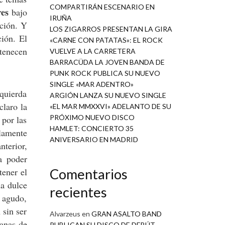
COMPARTIRÁN ESCENARIO EN
res
bajo
IRUÑA
cción. Y
LOS ZIGARROS PRESENTAN LA GIRA
ción. El
«CARNE CON PATATAS»: EL ROCK
rtenecen
VUELVE A LA CARRETERA
BARRACÜDA LA JOVEN BANDA DE
PUNK ROCK PUBLICA SU NUEVO
SINGLE «MAR ADENTRO»
zquierda
ARGIÓN LANZA SU NUEVO SINGLE
claro la
«EL MAR MMXXVI» ADELANTO DE SU
PRÓXIMO NUEVO DISCO
 por las
HAMLET: CONCIERTO 35
olamente
ANIVERSARIO EN MADRID
terior,
a poder
tener el
Comentarios
na dulce
recientes
 agudo,
 sin ser
Alvarzeus
en
GRAN ASALTO BAND
anas de
PUBLICAN SU DISCO DE DEBÚT