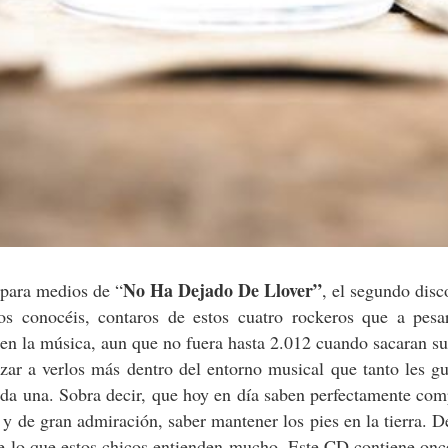
No Ha Dejado De Llover”
 para medios de “
, el segundo disc
os conocéis, contaros de estos cuatro rockeros que a pesa
s en la música, aun que no fuera hasta 2.012 cuando sacaran s
r a verlos más dentro del entorno musical que tanto les gu
da una. Sobra decir, que hoy en día saben perfectamente co
 y de gran admiración, saber mantener los pies en la tierra. 
de lo que estos chicos entienden mucho. Este CD contiene on