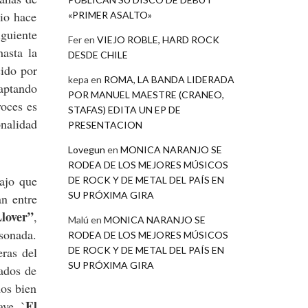
io hace
«PRIMER ASALTO»
iguiente
Fer
en
VIEJO ROBLE, HARD ROCK
hasta la
DESDE CHILE
ido por
kepa
en
ROMA, LA BANDA LIDERADA
daptando
POR MANUEL MAESTRE (CRANEO,
voces es
STAFAS) EDITA UN EP DE
onalidad
PRESENTACION
Lovegun
en
MONICA NARANJO SE
RODEA DE LOS MEJORES MÚSICOS
ajo que
DE ROCK Y DE METAL DEL PAÍS EN
SU PRÓXIMA GIRA
n entre
lover”
,
Malú
en
MONICA NARANJO SE
 sonada.
RODEA DE LOS MEJORES MÚSICOS
DE ROCK Y DE METAL DEL PAÍS EN
eras del
SU PRÓXIMA GIRA
ñados de
mos bien
El
ave. `