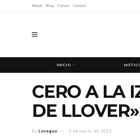
About
Shop
Forum
Contact
INICIO
NOTIC
CERO A LA 
DE LLOVER
by
Lovegun
3 de marzo de 2015