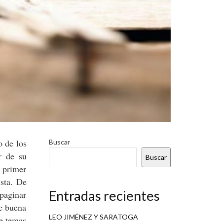
o de los
Buscar
r de su
Buscar
u primer
sta. De
Entradas recientes
mpaginar
De buena
LEO JIMÉNEZ Y SARATOGA
ce temas