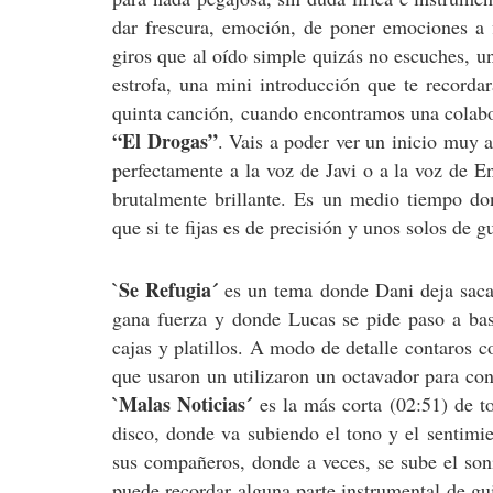
dar frescura, emoción, de poner emociones a 
giros que al oído simple quizás no escuches, una
estrofa, una mini introducción que te recorda
quinta canción, cuando encontramos una colab
“El Drogas”
. Vais a poder ver un inicio muy 
perfectamente a la voz de Javi o a la voz de 
brutalmente brillante. Es un medio tiempo don
que si te fijas es de precisión y unos solos de gu
`Se Refugia´
es un tema donde Dani deja sacar
gana fuerza y donde Lucas se pide paso a bas
cajas y platillos. A modo de detalle contaros 
que usaron un utilizaron un octavador para con
`Malas Noticias´
es la más corta (02:51) de t
disco, donde va subiendo el tono y el sentimi
sus compañeros, donde a veces, se sube el soni
puede recordar alguna parte instrumental de gu