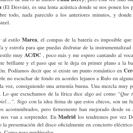
a
(El Desván), es una lenta acústica donde se nos ponen los 
sobre todo, nada parecido a los anteriores minutos, y don
steel.
Marea
 al estilo
, el compas de la batería es imposible que
a y estrofa para que puedas disfrutar de la instrumentalizad 
AC/DC
 estilo muy
, poco más y me espero cantando al vocal
te brillante y el paso que se le deja en primer plano a la ba
Cer
ión. Podíamos decir que si existe un punto romántico en
le no escuchar de fondo en acordes lejanos a Rulo en alguna
as la voz, consiguiendo una armonía buena. Una mezcla muy 
o. Lo que escuchamos de la lírica dice algo así como
“Que t
 piel…”.
Sigo con la idea firma de que estos chicos, son un f
os acostumbrados, pero firmemente han mejorado desde su a
Madrid
 nos van a sorprender. En
los tendremos por vez Do
o la presentación del disco oficialmente en concierto eléctrico
ra. Como para perdérselos,…