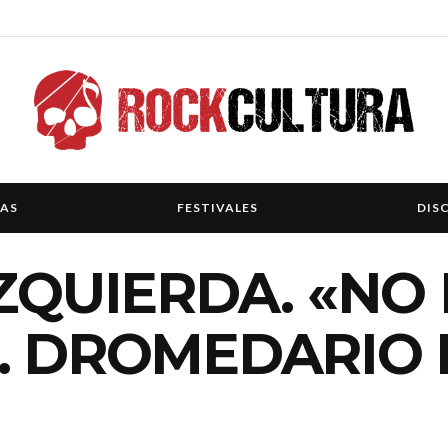
IAS
FESTIVALES
DIS
IZQUIERDA. «NO
». DROMEDARIO