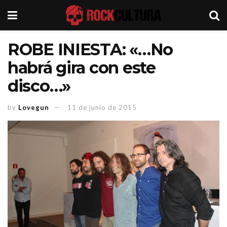
ROBE INIESTA: «…No
habrá gira con este
disco…»
by
Lovegun
11 de junio de 2015